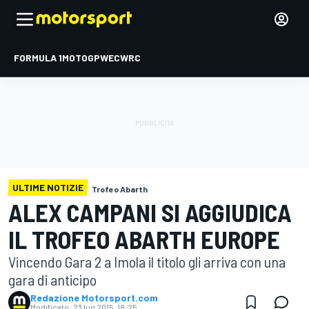
FORMULA 1
MOTOGP
WEC
WRC
ULTIME NOTIZIE
Trofeo Abarth
ALEX CAMPANI SI AGGIUDICA
IL TROFEO ABARTH EUROPE
Vincendo Gara 2 a Imola il titolo gli arriva con una
gara di anticipo
Redazione Motorsport.com
Modificato:
23 lug 2015, 18:25