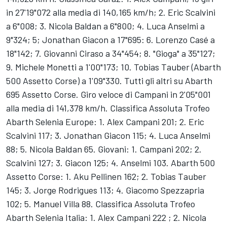
in 27'19"072 alla media di 140,165 km/h; 2. Eric Scalvini
a 6"008; 3. Nicola Baldan a 6"800; 4. Luca Anselmi a
9"324; 5; Jonathan Giacon a 17"695: 6. Lorenzo Casé a
18"142; 7. Giovanni Ciraso a 34"454; 8. "Gioga" a 35"127;
9. Michele Monetti a 1'00"173; 10. Tobias Tauber (Abarth
500 Assetto Corse) a 1'09"330. Tutti gli altri su Abarth
695 Assetto Corse. Giro veloce di Campani in 2'05"001
alla media di 141,378 km/h. Classifica Assoluta Trofeo
Abarth Selenia Europe: 1. Alex Campani 201; 2. Eric
Scalvini 117; 3. Jonathan Giacon 115; 4. Luca Anselmi
88; 5. Nicola Baldan 65. Giovani: 1. Campani 202; 2.
Scalvini 127; 3. Giacon 125; 4. Anselmi 103. Abarth 500
Assetto Corse: 1. Aku Pellinen 162; 2. Tobias Tauber
145; 3. Jorge Rodrigues 113; 4. Giacomo Spezzapria
102; 5. Manuel Villa 88. Classifica Assoluta Trofeo
Abarth Selenia Italia: 1. Alex Campani 222 ; 2. Nicola