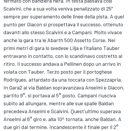
fermato con bandiera nera. In testa passava così
Scalvini, che a sua volta veniva penalizzato di 25"
sempre per superamento delle linee della pista. A quel
punto per Giacon si prospettava il successo, ottenuto
davanti allo stesso Scalvini e a Campani. Molto vivace
anche la gara tra le Abarth 500 Assetto Corse. Nei
primi metri di gara lo svedese Lilja e l'italiano Tauber
entravano in contatto, con lo scandinavo costretto al
ritiro. Il successo andava a Pellinen dopo un arrivo in
volata con Tauber. Terzo posto per il portoghese
Rodrigues, attardato da una toccata con Spezzapria.
In Gara2 al via Baldan sopravanzava Anselmi e Giacon,
partito 9°, si portava al 5° posto. Campani riusciva
subito ad allungare, mentre alle sue spalle Baldan
precedeva Anselmi e Scalvini. Quest'ultimo superava
Anselmi al 6° giro e, alla 10^ tornata, anche Baldan. A
due giri dal termine. Incandescente il finale per il 2°