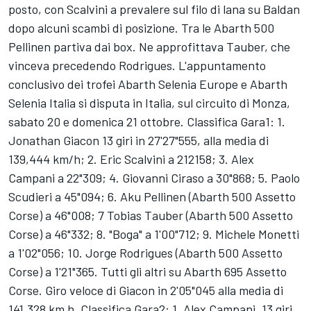
posto, con Scalvini a prevalere sul filo di lana su Baldan
dopo alcuni scambi di posizione. Tra le Abarth 500
Pellinen partiva dai box. Ne approfittava Tauber, che
vinceva precedendo Rodrigues. L'appuntamento
conclusivo dei trofei Abarth Selenia Europe e Abarth
Selenia Italia si disputa in Italia, sul circuito di Monza,
sabato 20 e domenica 21 ottobre. Classifica Gara1: 1.
Jonathan Giacon 13 giri in 27'27"555, alla media di
139,444 km/h; 2. Eric Scalvini a 212158; 3. Alex
Campani a 22"309; 4. Giovanni Ciraso a 30"868; 5. Paolo
Scudieri a 45"094; 6. Aku Pellinen (Abarth 500 Assetto
Corse) a 46"008; 7 Tobias Tauber (Abarth 500 Assetto
Corse) a 46"332; 8. "Boga" a 1'00"712; 9. Michele Monetti
a 1'02"056; 10. Jorge Rodrigues (Abarth 500 Assetto
Corse) a 1'21"365. Tutti gli altri su Abarth 695 Assetto
Corse. Giro veloce di Giacon in 2'05"045 alla media di
141,328 km h. Classifica Gara2: 1. Alex Campani, 13 giri