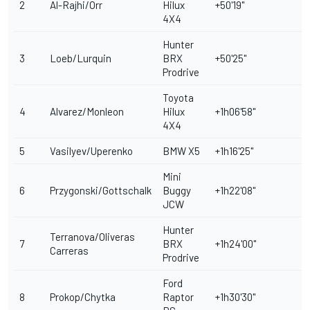
2
Al-Rajhi/Orr
Hilux
+50'19"
+
4X4
Hunter
3
Loeb/Lurquin
BRX
+50'25"
Prodrive
Toyota
4
Alvarez/Monleon
Hilux
+1h06'58"
4X4
5
Vasilyev/Uperenko
BMW X5
+1h16'25"
Mini
6
Przygonski/Gottschalk
Buggy
+1h22'08"
JCW
Hunter
Terranova/Oliveras
7
BRX
+1h24'00"
+
Carreras
Prodrive
Ford
8
Prokop/Chytka
Raptor
+1h30'30"
+