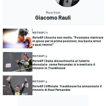
More from
Giacomo Rauli
MOTOGP
2 h
MotoGP | Acosta non molla: "Possiamo rientrare
in gioco per le prime posizioni, ma basta errori
e guai tecnici"
MOTOGP
1 g
MotoGP | Dalla discontinuità al talento
sbocciato: come Fernandez si è meritato il
rinnovo in Trackhouse
MOTOGP
1 g
MotoGP | Ufficiale: Trackhouse ha annunciato il
rinnovo di Raul Fernandez