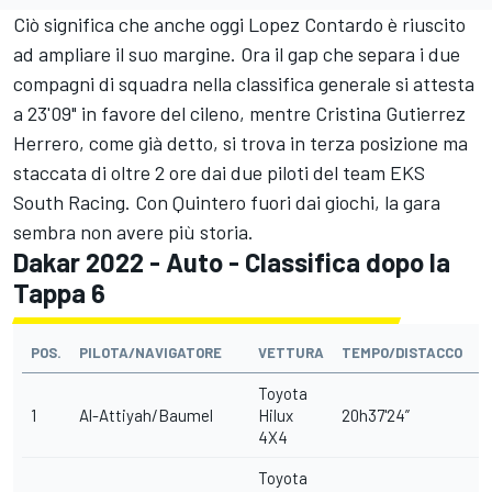
Ciò significa che anche oggi Lopez Contardo è riuscito
ad ampliare il suo margine. Ora il gap che separa i due
compagni di squadra nella classifica generale si attesta
a 23'09" in favore del cileno, mentre Cristina Gutierrez
Herrero, come già detto, si trova in terza posizione ma
staccata di oltre 2 ore dai due piloti del team EKS
South Racing. Con Quintero fuori dai giochi, la gara
sembra non avere più storia.
Dakar 2022 - Auto - Classifica dopo la
Tappa 6
POS.
PILOTA/NAVIGATORE
VETTURA
TEMPO/DISTACCO
P
Toyota
1
Al-Attiyah/Baumel
Hilux
20h37'24”
4X4
Toyota