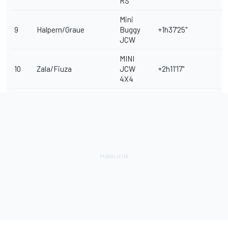
RS
Mini
9
Halpern/Graue
Buggy
+1h37'25"
JCW
MINI
10
Zala/Fiuza
JCW
+2h11'17"
+
4X4