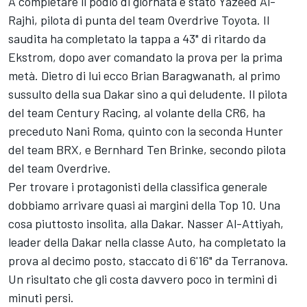
A completare il podio di giornata è stato
Yazeed Al-
Rajhi
, pilota di punta del team Overdrive Toyota. Il
saudita ha completato la tappa a 43" di ritardo da
Ekstrom, dopo aver comandato la prova per la prima
metà. Dietro di lui ecco Brian Baragwanath, al primo
sussulto della sua Dakar sino a qui deludente. Il pilota
del team Century Racing, al volante della CR6, ha
preceduto
Nani Roma
, quinto con la seconda Hunter
del team BRX, e
Bernhard Ten Brinke
, secondo pilota
del team Overdrive.
Per trovare i protagonisti della classifica generale
dobbiamo arrivare quasi ai margini della Top 10. Una
cosa piuttosto insolita, alla Dakar.
Nasser Al-Attiyah
,
leader della Dakar nella classe Auto, ha completato la
prova al decimo posto, staccato di 6'16" da Terranova.
Un risultato che gli costa davvero poco in termini di
minuti persi.