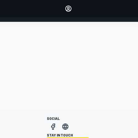
dei tuoi piloti preferiti
Fai sentire la tua voce
commentando l'articolo
ACCEDI
EDIZIONE
ITALIA
SOCIAL
STAY IN TOUCH