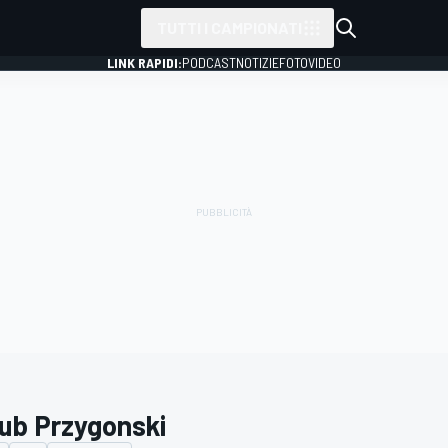
TUTTI I CAMPIONATI
LINK RAPIDI:
PODCAST
NOTIZIE
FOTO
VIDEO
ub Przygonski