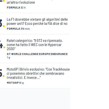
un'altra rivoluzione
FORMULA 1
2 h
3
.
La F1 dovrebbe vietare gli algoritmi delle
power unit? Ecco perché la FIA dice di no
FORMULA 1
16 min
4
.
Ratel categorico: "Il GT3 va ripensato,
come ha fatto il WEC con le Hypercar
2030"
GT WORLD CHALLENGE EUROPE ENDURANCE
1 g
5
.
MotoGP | Brivio esclusivo: "Con Trackhouse
ci ponemmo obiettivi che sembravano
irrealistici. E invece..."
MOTOGP
16 g