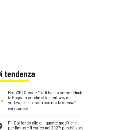
Di tendenza
1
.
MotoGP | Stoner: "Tutti hanno perso fiducia
in Bagnaia perché si lamentava, ma si
vedeva che la moto non era la stessa"
MOTOGP
18 h
2
.
F1 | Dal fondo alle ali, quante modifiche
per limitare il carico nel 2027: perché sarà