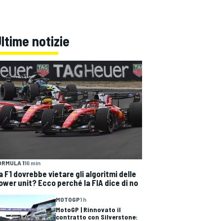
ltime notizie
ORMULA 1
16 min
a F1 dovrebbe vietare gli algoritmi delle
ower unit? Ecco perché la FIA dice di no
MOTOGP
1 h
MotoGP | Rinnovato il
contratto con Silverstone: