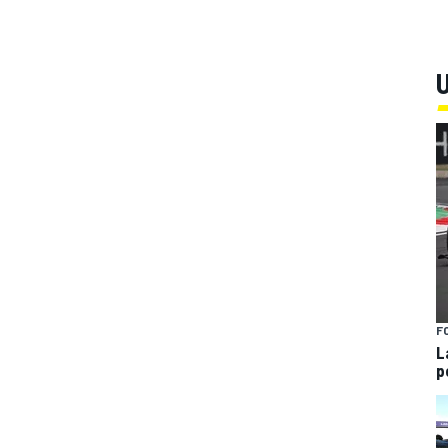
U
F
L
p