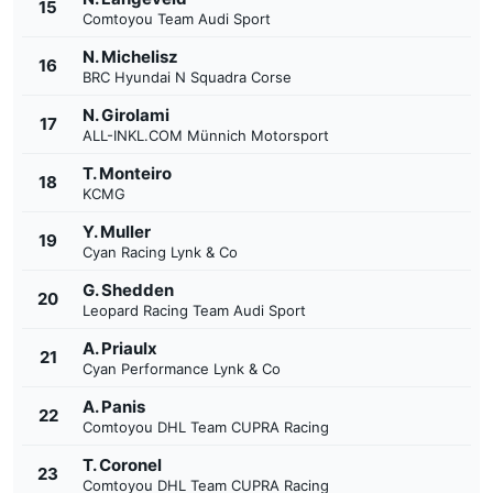
15
Comtoyou Team Audi Sport
N. Michelisz
16
BRC Hyundai N Squadra Corse
N. Girolami
17
ALL-INKL.COM Münnich Motorsport
T. Monteiro
18
KCMG
Y. Muller
19
Cyan Racing Lynk & Co
G. Shedden
20
Leopard Racing Team Audi Sport
A. Priaulx
21
Cyan Performance Lynk & Co
A. Panis
22
Comtoyou DHL Team CUPRA Racing
T. Coronel
23
Comtoyou DHL Team CUPRA Racing