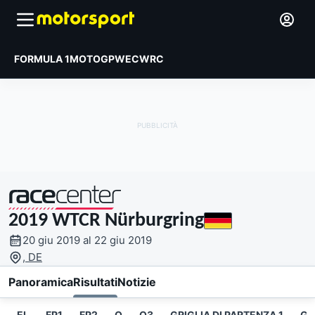
FORMULA 1
MOTOGP
WEC
WRC
2019 WTCR Nürburgring
presentato da
20 giu 2019 al 22 giu 2019
, DE
Panoramica
Risultati
Notizie
EL
FP1
FP2
Q
Q3
GRIGLIA DI PARTENZA 1
GA