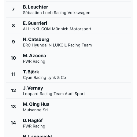
B. Leuchter
7
Sébastien Loeb Racing Volkswagen
E. Guerrieri
8
ALL-INKL.COM Münnich Motorsport
N. Catsburg
9
BRC Hyundai N LUKOIL Racing Team
M. Azcona
10
PWR Racing
T. Björk
11
Cyan Racing Lynk & Co
J. Vernay
12
Leopard Racing Team Audi Sport
M. Qing Hua
13
Mulsanne Srl
D. Haglöf
14
PWR Racing
N. Langeveld