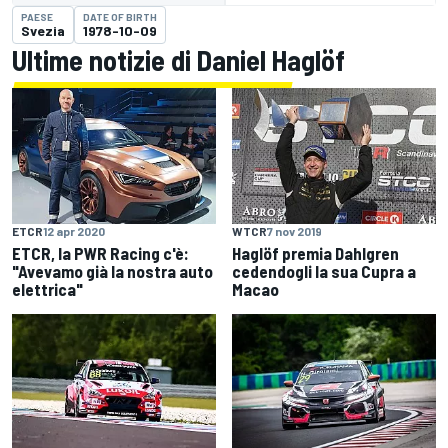
PAESE
DATE OF BIRTH
Svezia
1978-10-09
Ultime notizie di Daniel Haglöf
ETCR
12 apr 2020
WTCR
7 nov 2019
ETCR, la PWR Racing c'è:
Haglöf premia Dahlgren
"Avevamo già la nostra auto
cedendogli la sua Cupra a
elettrica"
Macao