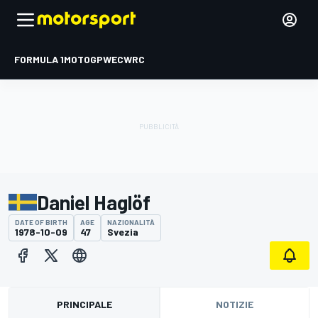
FORMULA 1
MOTOGP
WEC
WRC
Daniel Haglöf
DATE OF BIRTH
AGE
NAZIONALITÀ
1978-10-09
47
Svezia
PRINCIPALE
NOTIZIE