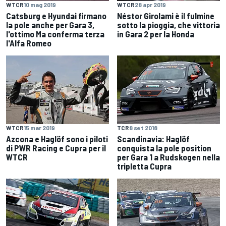
WTCR
10 mag 2019
WTCR
28 apr 2019
Catsburg e Hyundai firmano
Néstor Girolami è il fulmine
la pole anche per Gara 3,
sotto la pioggia, che vittoria
l'ottimo Ma conferma terza
in Gara 2 per la Honda
l'Alfa Romeo
WTCR
15 mar 2019
TCR
8 set 2018
Azcona e Haglöf sono i piloti
Scandinavia: Haglöf
di PWR Racing e Cupra per il
conquista la pole position
WTCR
per Gara 1 a Rudskogen nella
tripletta Cupra