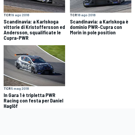
TCR
19 ago 2018
TCR
18 ago 2018
Scandinavia: a Karlskoga
Scandinavia: a Karlskoga è
vittorie di Kristoffersson ed
dominio PWR-Cupra con
Andersson, squalificate le
Morin in pole position
Cupra-PWR
TCR
5 mag 2018
In Gara 1 è tripletta PWR
Racing con festa per Daniel
Haglöf