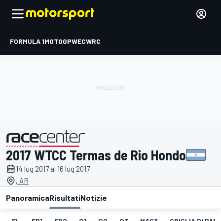
FORMULA 1
MOTOGP
WEC
WRC
2017 WTCC Termas de Rio Hondo
presentato da
14 lug 2017 al 16 lug 2017
, AR
Panoramica
Risultati
Notizie
EL
FP1
FP2
Q1
Q2
Q3
MAC3
GRIGLIA DI PAR