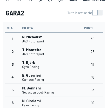
GARA2
Tutte le statistiche
CLA
PILOTA
PUNTI
N. Michelisz
1
30
JAS Motorsport
T. Monteiro
2
23
JAS Motorsport
T. Björk
3
19
Cyan Racing
E. Guerrieri
4
16
Campos Racing
M. Bennani
5
13
Sébastien Loeb Racing
N. Girolami
6
10
Cyan Racing