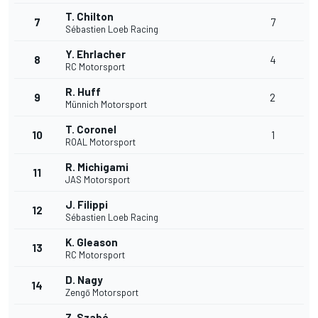
T. Chilton
7
7
Sébastien Loeb Racing
Y. Ehrlacher
8
4
RC Motorsport
R. Huff
9
2
Münnich Motorsport
T. Coronel
10
1
ROAL Motorsport
R. Michigami
11
JAS Motorsport
J. Filippi
12
Sébastien Loeb Racing
K. Gleason
13
RC Motorsport
D. Nagy
14
Zengő Motorsport
Z. Szabó