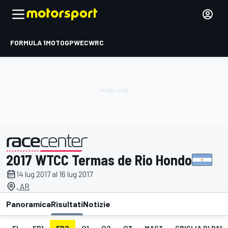
FORMULA 1
MOTOGP
WEC
WRC
2017 WTCC Termas de Rio Hondo
presentato da
14 lug 2017 al 16 lug 2017
, AR
Panoramica
Risultati
Notizie
EL
FP1
FP2
Q1
Q2
Q3
MAC3
GRIGLIA DI PAR