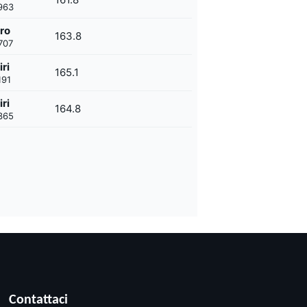
963
iro
163.8
707
ri
165.1
191
ri
164.8
365
Contattaci