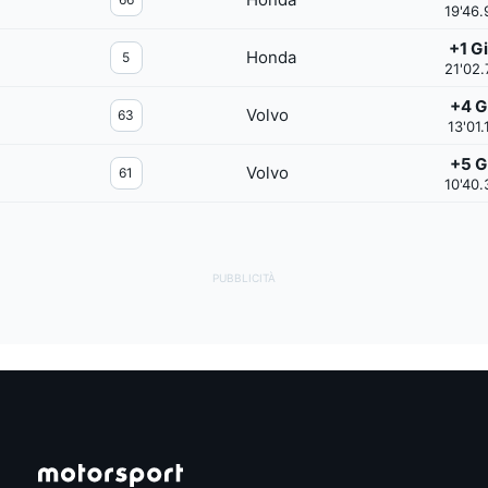
19'46.
+1 G
Honda
5
21'02.
+4 Gi
Volvo
63
13'01.
+5 Gi
Volvo
61
10'40.