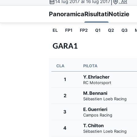
|
14 lug 2017 al 16 lug 2017
, AR
MOTOGP
WEC
Panoramica
Risultati
Notizie
EL
FP1
FP2
Q1
Q2
Q3
GARA1
CLA
PILOTA
Y. Ehrlacher
WRC
1
RC Motorsport
M. Bennani
2
Sébastien Loeb Racing
E. Guerrieri
3
Campos Racing
T. Chilton
4
Sébastien Loeb Racing