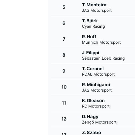
T. Monteiro
5
JAS Motorsport
T. Björk
6
Cyan Racing
R. Huff
7
Münnich Motorsport
J. Filippi
8
Sébastien Loeb Racing
T. Coronel
9
ROAL Motorsport
R. Michigami
10
JAS Motorsport
K. Gleason
11
RC Motorsport
D. Nagy
12
Zengő Motorsport
MONOPOSTO
Z. Szabó
13