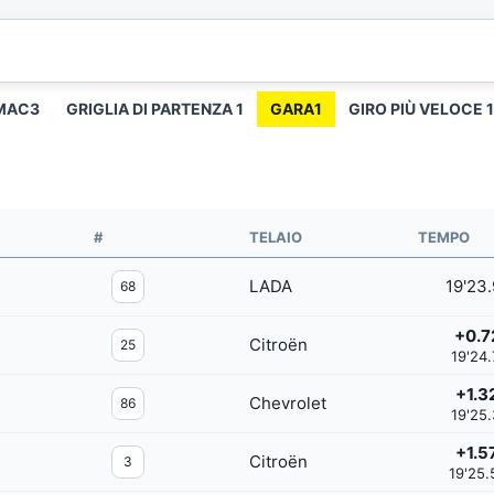
MAC3
GRIGLIA DI PARTENZA 1
GARA1
GIRO PIÙ VELOCE 1
#
TELAIO
TEMPO
LADA
19'23
68
+0.7
Citroën
25
19'24.
+1.3
Chevrolet
86
19'25.
+1.5
Citroën
3
19'25.