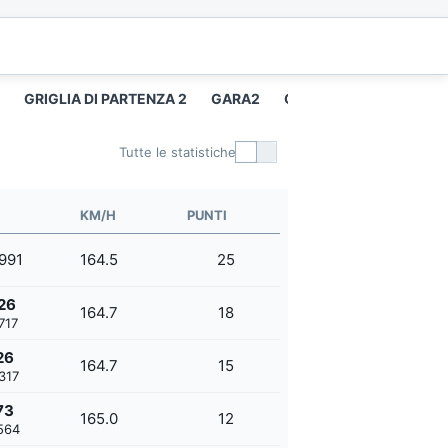
GRIGLIA DI PARTENZA 2
GARA2
GIRO PIÙ VELOCE 2
Tutte le statistiche
KM/H
PUNTI
.991
164.5
25
26
164.7
18
717
26
164.7
15
317
73
165.0
12
564