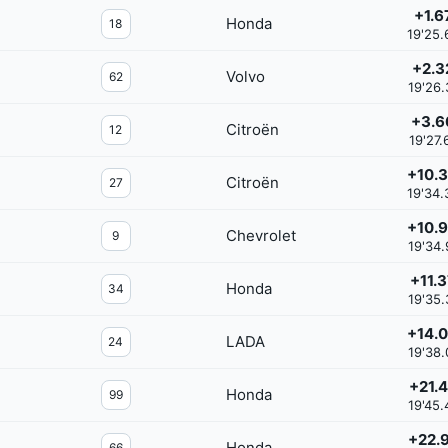
+1.6
Honda
18
19'25.
+2.3
Volvo
62
19'26.
+3.6
Citroën
12
19'27.
+10.
Citroën
27
19'34.
+10.
Chevrolet
9
19'34.
+11.
Honda
34
19'35.
+14.
LADA
24
19'38.
+21.
Honda
99
19'45.
+22.
Honda
66