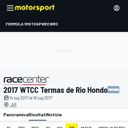
FORMULA 1
MOTOGP
WEC
WRC
2017 WTCC Termas de Rio Hondo
presentato da
14 lug 2017 al 16 lug 2017
, AR
Panoramica
Risultati
Notizie
EL
FP1
FP2
Q1
Q2
Q3
MAC3
GRIGLIA DI PAR