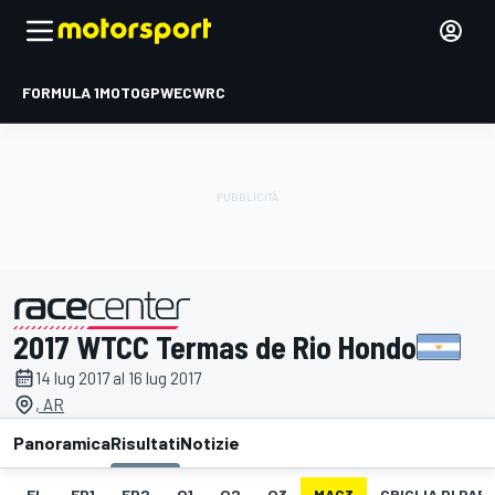
FORMULA 1
MOTOGP
WEC
WRC
2017 WTCC Termas de Rio Hondo
presentato da
14 lug 2017 al 16 lug 2017
, AR
Panoramica
Risultati
Notizie
EL
FP1
FP2
Q1
Q2
Q3
MAC3
GRIGLIA DI PAR