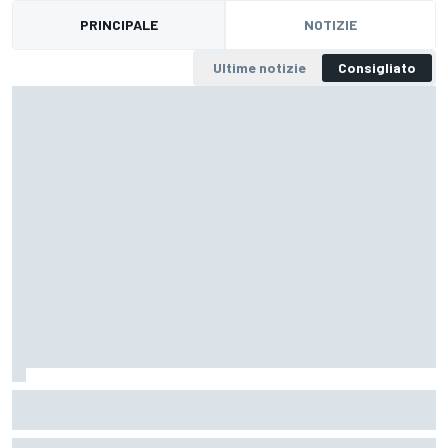
PRINCIPALE
NOTIZIE
Ultime notizie
Consigliato
Dakar, Camion: a Lima chiude Van Genugten, ma
Nikolaev celebra il poker
Lo Zar controlla l'ultima speciale verso la capitale del Perù e si