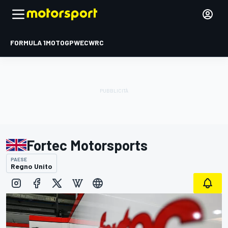
FORMULA 1
MOTOGP
WEC
WRC
Fortec Motorsports
PAESE
Regno Unito