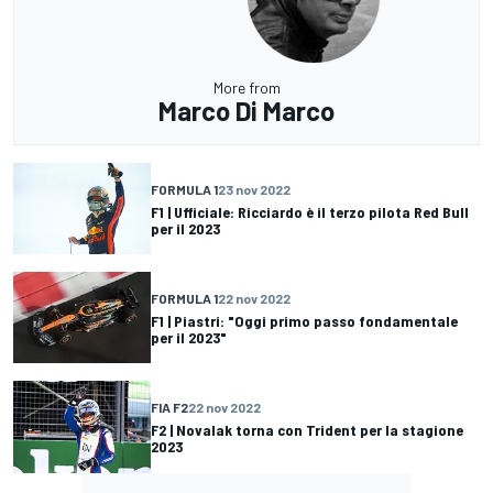
More from
Marco Di Marco
FORMULA 1
23 nov 2022
F1 | Ufficiale: Ricciardo è il terzo pilota Red Bull
per il 2023
FORMULA 1
22 nov 2022
F1 | Piastri: "Oggi primo passo fondamentale
per il 2023"
FIA F2
22 nov 2022
F2 | Novalak torna con Trident per la stagione
2023