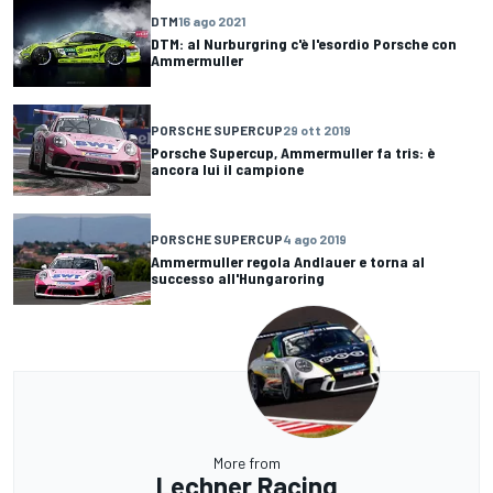
DTM
16 ago 2021
DTM: al Nurburgring c'è l'esordio Porsche con
Ammermuller
PORSCHE SUPERCUP
29 ott 2019
Porsche Supercup, Ammermuller fa tris: è
ancora lui il campione
PORSCHE SUPERCUP
4 ago 2019
Ammermuller regola Andlauer e torna al
successo all'Hungaroring
More from
Lechner Racing