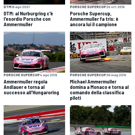
DTM
16 ago 2021
PORSCHE SUPERCUP
29 ott 2019
DTM: al Nurburgring c'è
Porsche Supercup,
l'esordio Porsche con
Ammermuller fa tris: è
Ammermuller
ancora lui il campione
PORSCHE SUPERCUP
4 ago 2019
PORSCHE SUPERCUP
26 mag 2019
Ammermuller regola
Michael Ammermuller
Andlauer e torna al
domina a Monaco e torna al
successo all'Hungaroring
comando della classifica
piloti