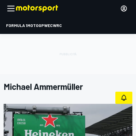
FORMULA 1
MOTOGP
WEC
WRC
Michael Ammermüller