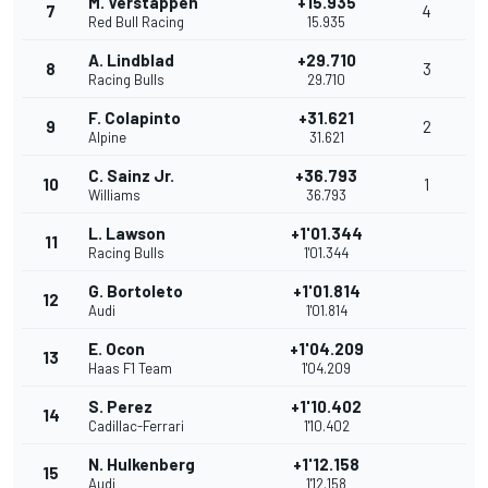
M. Verstappen
+15.935
7
4
Red Bull Racing
15.935
A. Lindblad
+29.710
8
3
Racing Bulls
29.710
F. Colapinto
+31.621
9
2
Alpine
31.621
C. Sainz Jr.
+36.793
10
1
Williams
36.793
L. Lawson
+1'01.344
11
Racing Bulls
1'01.344
G. Bortoleto
+1'01.814
12
Audi
1'01.814
E. Ocon
+1'04.209
13
Haas F1 Team
1'04.209
S. Perez
+1'10.402
14
Cadillac-Ferrari
1'10.402
N. Hulkenberg
+1'12.158
15
Audi
1'12.158