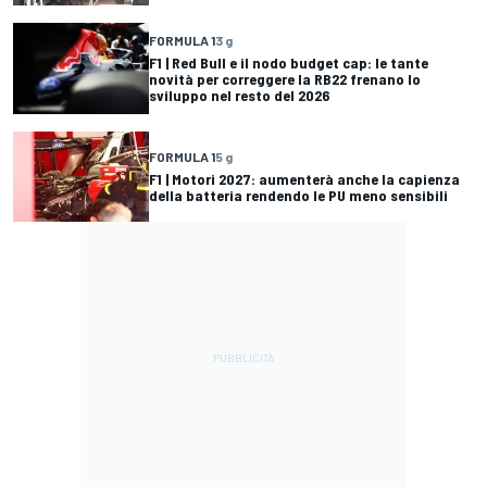
FORMULA 1
3 g
F1 | Red Bull e il nodo budget cap: le tante
novità per correggere la RB22 frenano lo
sviluppo nel resto del 2026
FORMULA 1
5 g
F1 | Motori 2027: aumenterà anche la capienza
della batteria rendendo le PU meno sensibili