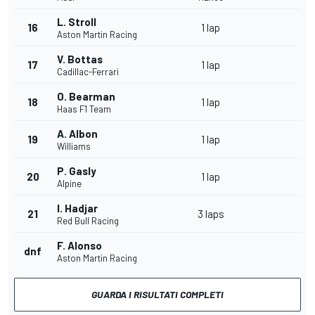
L. Stroll
16
1 lap
Aston Martin Racing
V. Bottas
17
1 lap
Cadillac-Ferrari
O. Bearman
18
1 lap
Haas F1 Team
A. Albon
19
1 lap
Williams
P. Gasly
20
1 lap
Alpine
I. Hadjar
21
3 laps
Red Bull Racing
F. Alonso
dnf
Aston Martin Racing
GUARDA I RISULTATI COMPLETI