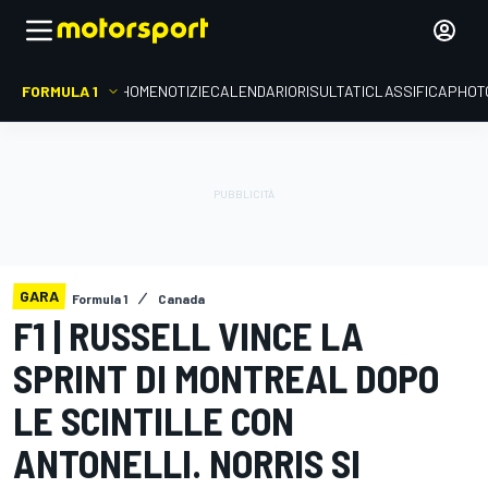
FORMULA 1
HOME
NOTIZIE
CALENDARIO
RISULTATI
CLASSIFICA
PHOT
GARA
Formula 1
Canada
F1 | RUSSELL VINCE LA
SPRINT DI MONTREAL DOPO
LE SCINTILLE CON
ANTONELLI. NORRIS SI