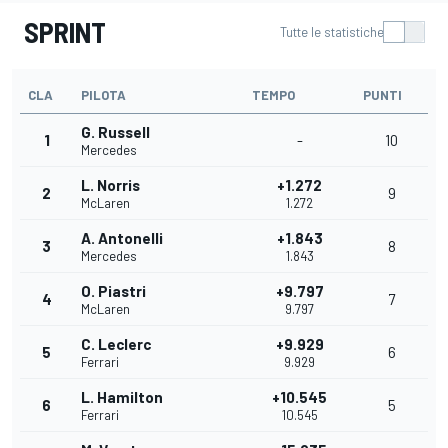
SPRINT
Tutte le statistiche
CLA
PILOTA
TEMPO
PUNTI
G. Russell
1
-
10
Mercedes
L. Norris
+1.272
2
9
McLaren
1.272
A. Antonelli
+1.843
3
8
Mercedes
1.843
O. Piastri
+9.797
4
7
McLaren
9.797
C. Leclerc
+9.929
5
6
Ferrari
9.929
L. Hamilton
+10.545
6
5
Ferrari
10.545