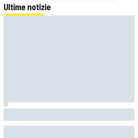
Ultime notizie
MotoGP | Festa Aprilia a Silverstone: trionfa Fernandez
davanti a Martin e ad uno stoico Bezzecchi