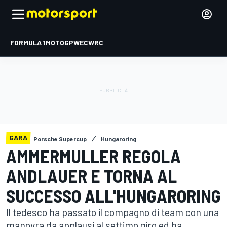
FORMULA 1
MOTOGP
WEC
WRC
GARA
Porsche Supercup
Hungaroring
AMMERMULLER REGOLA
ANDLAUER E TORNA AL
SUCCESSO ALL'HUNGARORING
Il tedesco ha passato il compagno di team con una
manovra da applausi al settimo giro ed ha