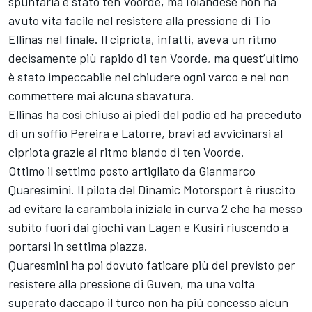
spuntarla è stato ten Voorde, ma l’olandese non ha
avuto vita facile nel resistere alla pressione di Tio
Ellinas nel finale. Il cipriota, infatti, aveva un ritmo
decisamente più rapido di ten Voorde, ma quest’ultimo
è stato impeccabile nel chiudere ogni varco e nel non
commettere mai alcuna sbavatura.
Ellinas ha così chiuso ai piedi del podio ed ha preceduto
di un soffio Pereira e Latorre, bravi ad avvicinarsi al
cipriota grazie al ritmo blando di ten Voorde.
Ottimo il settimo posto artigliato da Gianmarco
Quaresimini. Il pilota del Dinamic Motorsport è riuscito
ad evitare la carambola iniziale in curva 2 che ha messo
subito fuori dai giochi van Lagen e Kusiri riuscendo a
portarsi in settima piazza.
Quaresmini ha poi dovuto faticare più del previsto per
resistere alla pressione di Guven, ma una volta
superato daccapo il turco non ha più concesso alcun