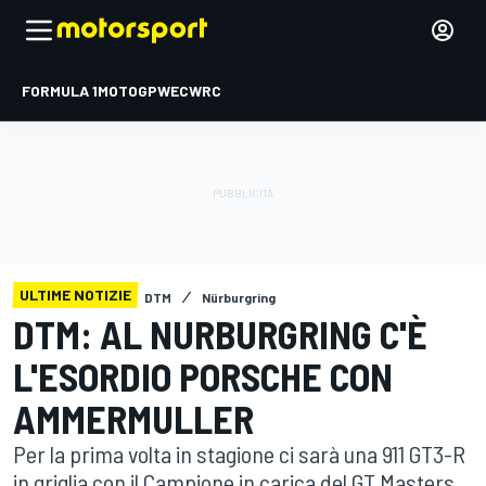
FORMULA 1
MOTOGP
WEC
WRC
ULTIME NOTIZIE
DTM
Nürburgring
DTM: AL NURBURGRING C'È
L'ESORDIO PORSCHE CON
AMMERMULLER
Per la prima volta in stagione ci sarà una 911 GT3-R
in griglia con il Campione in carica del GT Masters