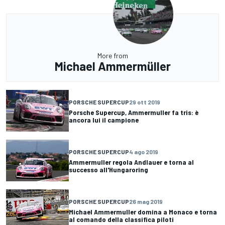
More from
Michael Ammermüller
PORSCHE SUPERCUP
29 ott 2019
Porsche Supercup, Ammermuller fa tris: è
ancora lui il campione
PORSCHE SUPERCUP
4 ago 2019
Ammermuller regola Andlauer e torna al
successo all'Hungaroring
PORSCHE SUPERCUP
26 mag 2019
Michael Ammermuller domina a Monaco e torna
al comando della classifica piloti