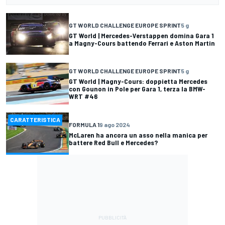
GT WORLD CHALLENGE EUROPE SPRINT
5 g
GT World | Mercedes-Verstappen domina Gara 1
a Magny-Cours battendo Ferrari e Aston Martin
GT WORLD CHALLENGE EUROPE SPRINT
5 g
GT World | Magny-Cours: doppietta Mercedes
con Gounon in Pole per Gara 1, terza la BMW-
WRT #46
CARATTERISTICA
FORMULA 1
9 ago 2024
McLaren ha ancora un asso nella manica per
battere Red Bull e Mercedes?