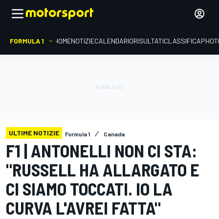
FORMULA 1
HOME
NOTIZIE
CALENDARIO
RISULTATI
CLASSIFICA
PHOT
ULTIME NOTIZIE
Formula 1
Canada
F1 | ANTONELLI NON CI STA:
"RUSSELL HA ALLARGATO E
CI SIAMO TOCCATI. IO LA
CURVA L'AVREI FATTA"