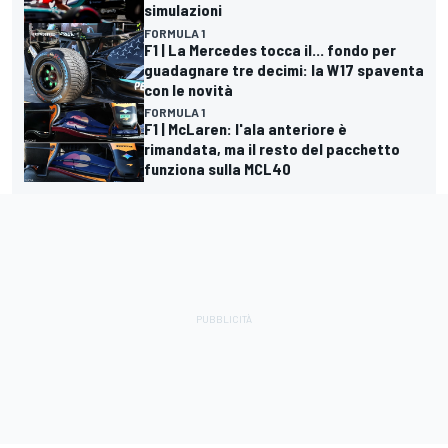
simulazioni
FORMULA 1
F1 | La Mercedes tocca il... fondo per
guadagnare tre decimi: la W17 spaventa
con le novità
FORMULA 1
F1 | McLaren: l'ala anteriore è
rimandata, ma il resto del pacchetto
funziona sulla MCL40