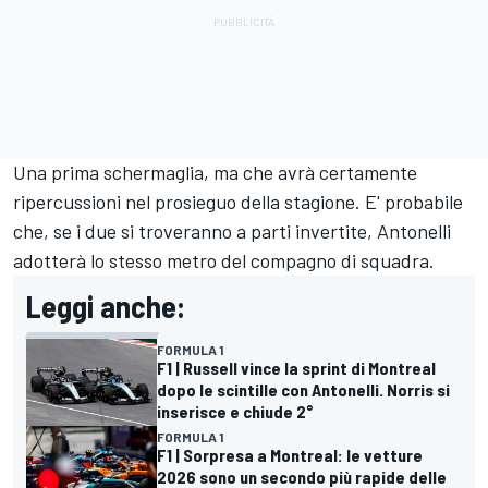
Una prima schermaglia, ma che avrà certamente
ripercussioni nel prosieguo della stagione. E' probabile
che, se i due si troveranno a parti invertite, Antonelli
adotterà lo stesso metro del compagno di squadra.
Leggi anche:
FORMULA 1
F1 | Russell vince la sprint di Montreal
dopo le scintille con Antonelli. Norris si
inserisce e chiude 2°
FORMULA 1
F1 | Sorpresa a Montreal: le vetture
2026 sono un secondo più rapide delle