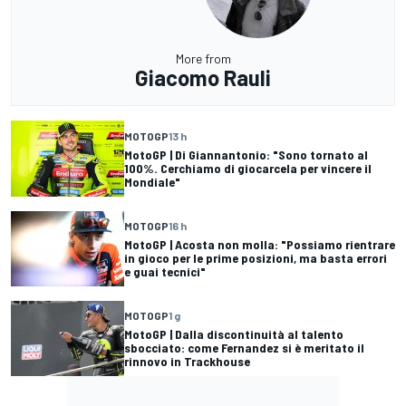
More from
Giacomo Rauli
MOTOGP
13 h
MotoGP | Di Giannantonio: "Sono tornato al
100%. Cerchiamo di giocarcela per vincere il
Mondiale"
MOTOGP
16 h
MotoGP | Acosta non molla: "Possiamo rientrare
in gioco per le prime posizioni, ma basta errori
e guai tecnici"
MOTOGP
1 g
MotoGP | Dalla discontinuità al talento
sbocciato: come Fernandez si è meritato il
rinnovo in Trackhouse