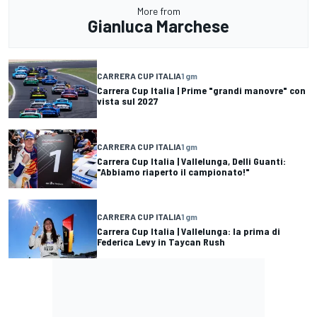
More from
Gianluca Marchese
CARRERA CUP ITALIA
1 gm
Carrera Cup Italia | Prime "grandi manovre" con
vista sul 2027
CARRERA CUP ITALIA
1 gm
Carrera Cup Italia | Vallelunga, Delli Guanti:
"Abbiamo riaperto il campionato!"
CARRERA CUP ITALIA
1 gm
Carrera Cup Italia | Vallelunga: la prima di
Federica Levy in Taycan Rush