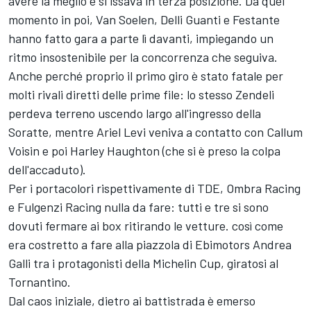
avere la meglio e si issava in terza posizione. Da quel
momento in poi, Van Soelen, Delli Guanti e Festante
hanno fatto gara a parte lì davanti, impiegando un
ritmo insostenibile per la concorrenza che seguiva.
Anche perché proprio il primo giro è stato fatale per
molti rivali diretti delle prime file: lo stesso Zendeli
perdeva terreno uscendo largo all'ingresso della
Soratte, mentre Ariel Levi veniva a contatto con Callum
Voisin e poi Harley Haughton (che si è preso la colpa
dell'accaduto).
Per i portacolori rispettivamente di TDE, Ombra Racing
e Fulgenzi Racing nulla da fare: tutti e tre si sono
dovuti fermare ai box ritirando le vetture. così come
era costretto a fare alla piazzola di Ebimotors Andrea
Galli tra i protagonisti della Michelin Cup, giratosi al
Tornantino.
Dal caos iniziale, dietro ai battistrada è emerso