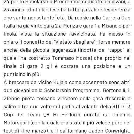
24 per lo Scholarship Programme dedicato ai giovani, il
23 anni pilota finlandese ha fatto già valere l'esperienza
che vanta nonostante l'età. Da rookie nella Carrera Cup
Italia ha già vinto gara 2 a Monza e gara 1 a Misano e per
Imola, vista la situazione ravvicinata, ha messo in
chiaro il concetto del “vietato sbagliare”, forse memore
anche della piccola leggerezza (indotta dal “tappo” al
quale l'ha costretto Tommaso Mosca) che proprio nel
finale di gara 2 gli è costata una posizione e un
punticino in più.
A braccare da vicino Kujala come accennato sono altri
due giovani dello Scholarship Programme: Bertonelli, il
21enne pilota toscano vincitore della gara d'esordio e
salito altre due volte sul podio al volante della 911 GT3
Cup del Team Q8 Hi Perform curata da Dinamic
Motorsport (con la quale era stato il più veloce pure nei
test di fine marzo), e il californiano Jaden Conwright.