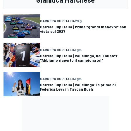
CARRERA CUP ITALIA
29 g
Carrera Cup Italia | Prime "grandi manovre" con
vista sul 2027
CARRERA CUP ITALIA
1 gm
Carrera Cup Italia | Vallelunga, Delli Guanti:
"Abbiamo riaperto il campionato!"
CARRERA CUP ITALIA
1 gm
Carrera Cup Italia | Vallelunga: la prima di
Federica Levy in Taycan Rush