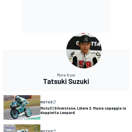
More from
Tatsuki Suzuki
MOTO3
Moto3 | Silverstone, Libere 2: Masia capeggia la
doppietta Leopard
MOTO3