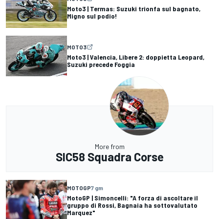
Moto3 | Termas: Suzuki trionfa sul bagnato,
Migno sul podio!
MOTO3
Moto3 | Valencia, Libere 2: doppietta Leopard,
Suzuki precede Foggia
More from
SIC58 Squadra Corse
MOTOGP
7 gm
MotoGP | Simoncelli: "A forza di ascoltare il
gruppo di Rossi, Bagnaia ha sottovalutato
Marquez"