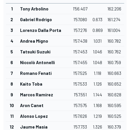
1
Tony Arbolino
1'56.407
162.206
2
Gabriel Rodrigo
1'57.080
0.673
161.274
3
Lorenzo Dalla Porta
1'57.276
0.869
161.004
4
Andrea Migno
1'57.438
1.031
160.782
5
Tatsuki Suzuki
1'57.453
1.046
160.762
6
Niccolò Antonelli
1'57.455
1.048
160.759
7
Romano Fenati
1'57.525
1.118
160.663
8
Kaito Toba
1'57.533
1.126
160.652
9
Marcos Ramírez
1'57.551
1.144
160.628
10
Aron Canet
1'57.575
1.168
160.595
11
Alonso Lopez
1'57.626
1.219
160.525
12
Jaume Masia
1'57.733
1.326
160.379