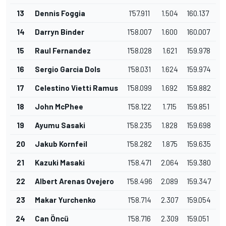
13
Dennis Foggia
1'57.911
1.504
160.137
14
Darryn Binder
1'58.007
1.600
160.007
15
Raul Fernandez
1'58.028
1.621
159.978
16
Sergio Garcia Dols
1'58.031
1.624
159.974
17
Celestino Vietti Ramus
1'58.099
1.692
159.882
18
John McPhee
1'58.122
1.715
159.851
19
Ayumu Sasaki
1'58.235
1.828
159.698
20
Jakub Kornfeil
1'58.282
1.875
159.635
21
Kazuki Masaki
1'58.471
2.064
159.380
22
Albert Arenas Ovejero
1'58.496
2.089
159.347
23
Makar Yurchenko
1'58.714
2.307
159.054
24
Can Öncü
1'58.716
2.309
159.051