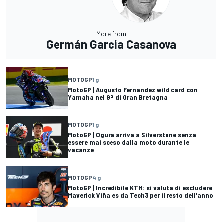
More from
Germán Garcia Casanova
MOTOGP
1 g
MotoGP | Augusto Fernandez wild card con
Yamaha nel GP di Gran Bretagna
MOTOGP
1 g
MotoGP | Ogura arriva a Silverstone senza
essere mai sceso dalla moto durante le
vacanze
MOTOGP
4 g
MotoGP | Incredibile KTM: si valuta di escludere
Maverick Viñales da Tech3 per il resto dell'anno