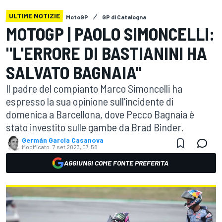
ULTIME NOTIZIE
MotoGP
GP di Catalogna
MOTOGP | PAOLO SIMONCELLI:
"L'ERRORE DI BASTIANINI HA
SALVATO BAGNAIA"
Il padre del compianto Marco Simoncelli ha
espresso la sua opinione sull'incidente di
domenica a Barcellona, dove Pecco Bagnaia è
stato investito sulle gambe da Brad Binder.
Germán Garcia Casanova
Modificato:
7 set 2023, 07:58
AGGIUNGI COME FONTE PREFERITA