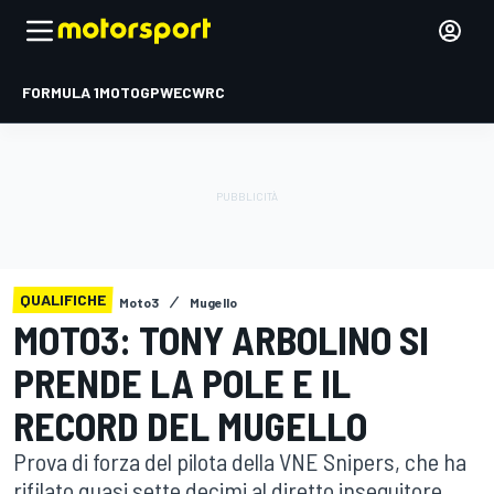
FORMULA 1
MOTOGP
WEC
WRC
QUALIFICHE
Moto3
Mugello
MOTO3: TONY ARBOLINO SI
PRENDE LA POLE E IL
RECORD DEL MUGELLO
Prova di forza del pilota della VNE Snipers, che ha
rifilato quasi sette decimi al diretto inseguitore