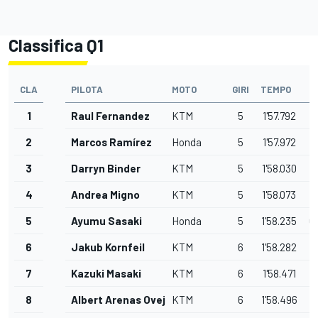
Classifica Q1
CLA
PILOTA
MOTO
GIRI
TEMPO
G
1
Raul Fernandez
KTM
5
1'57.792
2
Marcos Ramírez
Honda
5
1'57.972
0
3
Darryn Binder
KTM
5
1'58.030
0
4
Andrea Migno
KTM
5
1'58.073
0
5
Ayumu Sasaki
Honda
5
1'58.235
0
6
Jakub Kornfeil
KTM
6
1'58.282
0
7
Kazuki Masaki
KTM
6
1'58.471
0
8
Albert Arenas Ovejero
KTM
6
1'58.496
0