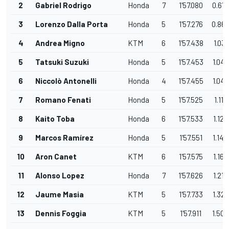
2
Gabriel Rodrigo
Honda
7
1'57.080
0.67
3
Lorenzo Dalla Porta
Honda
5
1'57.276
0.86
4
Andrea Migno
KTM
6
1'57.438
1.031
5
Tatsuki Suzuki
Honda
5
1'57.453
1.046
6
Niccolò Antonelli
Honda
4
1'57.455
1.048
7
Romano Fenati
Honda
5
1'57.525
1.118
8
Kaito Toba
Honda
6
1'57.533
1.126
9
Marcos Ramírez
Honda
5
1'57.551
1.144
10
Aron Canet
KTM
6
1'57.575
1.168
11
Alonso Lopez
Honda
7
1'57.626
1.219
12
Jaume Masia
KTM
5
1'57.733
1.326
13
Dennis Foggia
KTM
5
1'57.911
1.504