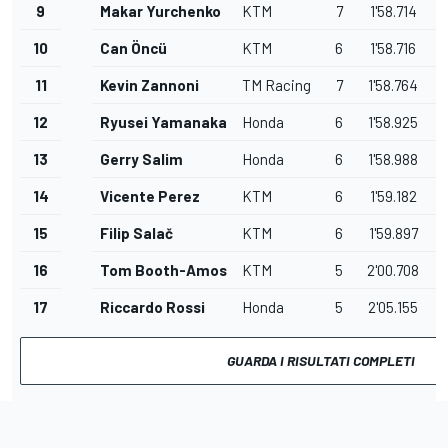
9
Makar Yurchenko
KTM
7
1'58.714
0
10
Can Öncü
KTM
6
1'58.716
0
11
Kevin Zannoni
TM Racing
7
1'58.764
0
12
Ryusei Yamanaka
Honda
6
1'58.925
1
13
Gerry Salim
Honda
6
1'58.988
1
14
Vicente Perez
KTM
6
1'59.182
1
15
Filip Salač
KTM
6
1'59.897
2
16
Tom Booth-Amos
KTM
5
2'00.708
2
17
Riccardo Rossi
Honda
5
2'05.155
7
GUARDA I RISULTATI COMPLETI