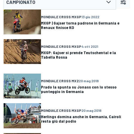
CAMPIONATO
MONDIALE CROSS MXGP
13 giu 2022
MXGP | Gajser torna padrone in Germania e
Renaux finisce KO
MONDIALE CROSS MXGP
4 ott 2021
MXGP: Gajser si prende Teutschental e la
Tabella Rossa
MONDIALE CROSS MX2
20 mag 2018
Prado la spunta su Jonass con lo stesso
punteggio in Germania
MONDIALE CROSS MXGP
20 mag 2018
Herlings domina anche in Germania, Cairoli
resta giù dal podio