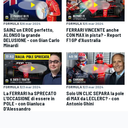
FORMULA 1
26 mar 2024
FORMULA 1
25 mar 2024
SAINZ un EROE perfetto,
FERRARI VINCENTE anche
ALONSO la grande
CON MAX in pista? - Report
DELUSIONE - con Gian Carlo
F1 GP d'Australia
Minardi
17:52
40:18
FORMULA 1
23 mar 2024
FORMULA 1
23 mar 2024
La FERRARI ha SPRECATO
Solo UN CLIC SEPARA la pole
L’OCCASIONE di essere in
di MAX da LECLERC? - con
POLE - con Gianluca
Antonio Ghini
D'Alessandro