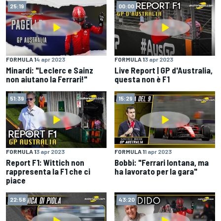
25:19
00:00
FORMULA 1
4 apr 2023
FORMULA 1
3 apr 2023
Minardi: "Leclerc e Sainz
Live Report | GP d'Australia,
non aiutano la Ferrari!"
questa non è F1
51:39
15:29
FORMULA 1
3 apr 2023
FORMULA 1
1 apr 2023
Report F1: Wittich non
Bobbi: "Ferrari lontana, ma
rappresenta la F1 che ci
ha lavorato per la gara"
piace
22:58
43:20