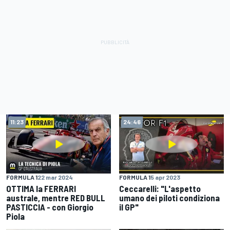
11:23
24:46
FORMULA 1
22 mar 2024
FORMULA 1
5 apr 2023
OTTIMA la FERRARI
Ceccarelli: "L'aspetto
australe, mentre RED BULL
umano dei piloti condiziona
PASTICCIA - con Giorgio
il GP"
Piola