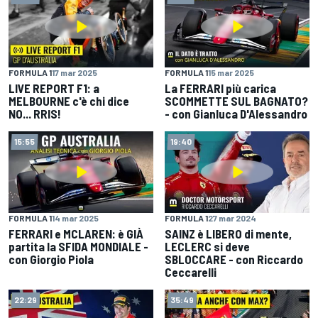
FORMULA 1
17 mar 2025
FORMULA 1
15 mar 2025
LIVE REPORT F1: a
La FERRARI più carica
MELBOURNE c'è chi dice
SCOMMETTE SUL BAGNATO?
NO... RRIS!
- con Gianluca D'Alessandro
15:55
19:40
FORMULA 1
14 mar 2025
FORMULA 1
27 mar 2024
FERRARI e MCLAREN: è GIÀ
SAINZ è LIBERO di mente,
partita la SFIDA MONDIALE -
LECLERC si deve
con Giorgio Piola
SBLOCCARE - con Riccardo
Ceccarelli
22:29
35:49