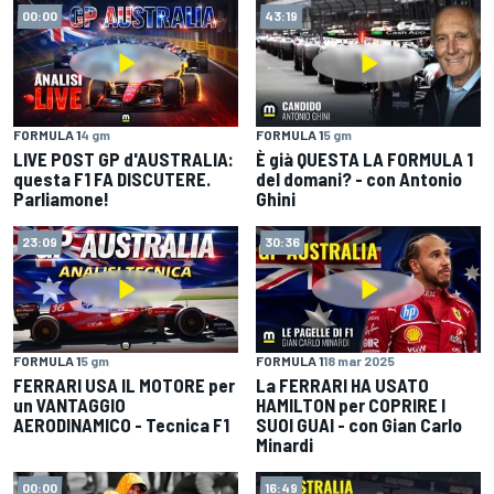
00:00
43:19
FORMULA 1
4 gm
FORMULA 1
5 gm
LIVE POST GP d'AUSTRALIA:
È già QUESTA LA FORMULA 1
questa F1 FA DISCUTERE.
del domani? - con Antonio
Parliamone!
Ghini
23:09
30:36
FORMULA 1
5 gm
FORMULA 1
18 mar 2025
FERRARI USA IL MOTORE per
La FERRARI HA USATO
un VANTAGGIO
HAMILTON per COPRIRE I
AERODINAMICO - Tecnica F1
SUOI GUAI - con Gian Carlo
Minardi
00:00
16:49