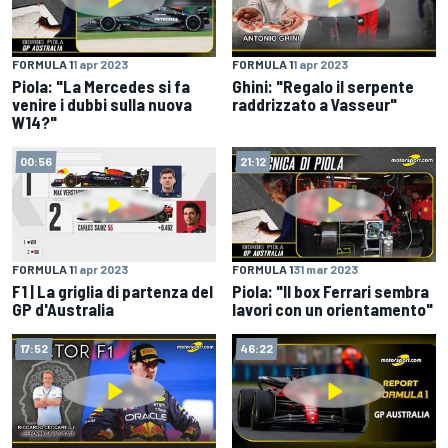
FORMULA 1
1 apr 2023
FORMULA 1
1 apr 2023
Piola: "La Mercedes si fa
Ghini: "Regalo il serpente
venire i dubbi sulla nuova
raddrizzato a Vasseur"
W14?"
00:56
21:12
FORMULA 1
1 apr 2023
FORMULA 1
31 mar 2023
F1 | La griglia di partenza del
Piola: "Il box Ferrari sembra
GP d'Australia
lavori con un orientamento"
17:52
46:22