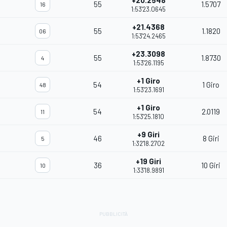
+20.2548
55
1.5707
16
1:53'23.0645
+21.4368
55
1.1820
06
1:53'24.2465
+23.3098
55
1.8730
4
1:53'26.1195
+1 Giro
54
1 Giro
48
1:53'23.1691
+1 Giro
54
2.0119
11
1:53'25.1810
+9 Giri
46
8 Giri
5
1:32'18.2702
+19 Giri
36
10 Giri
10
1:33'18.9891