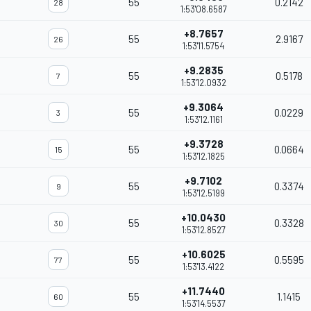
55
0.2142
28
1:53'08.6587
+8.7657
55
2.9167
26
1:53'11.5754
+9.2835
55
0.5178
7
1:53'12.0932
+9.3064
55
0.0229
3
1:53'12.1161
+9.3728
55
0.0664
15
1:53'12.1825
+9.7102
55
0.3374
9
1:53'12.5199
+10.0430
55
0.3328
30
1:53'12.8527
+10.6025
55
0.5595
77
1:53'13.4122
+11.7440
55
1.1415
60
1:53'14.5537