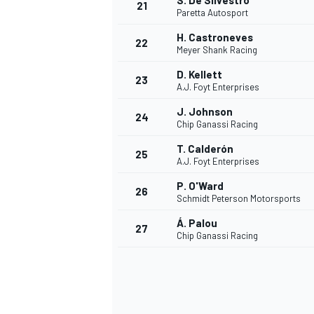
S. De Silvestro
21
Paretta Autosport
H. Castroneves
22
Meyer Shank Racing
D. Kellett
23
A.J. Foyt Enterprises
J. Johnson
24
Chip Ganassi Racing
T. Calderón
25
A.J. Foyt Enterprises
P. O'Ward
26
Schmidt Peterson Motorsports
Á. Palou
27
Chip Ganassi Racing
ENDURANCE/GT