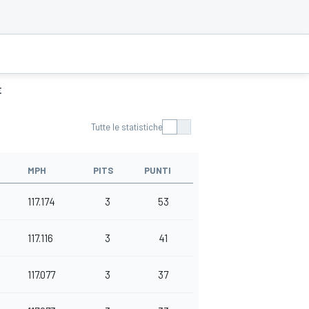
E
Tutte le statistiche
MPH
PITS
PUNTI
117.174
3
53
117.116
3
41
117.077
3
37