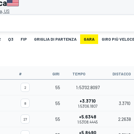
ca
a, US
2
Q3
FIP
GRIGLIA DI PARTENZA
GARA
GIRO PIÙ VELOC
#
GIRI
TEMPO
DISTACCO
55
1:53'02.8097
2
+3.3710
55
3.3710
8
1:53'06.1807
+5.6348
55
2.2638
27
1:53'08.4445
+5.8490