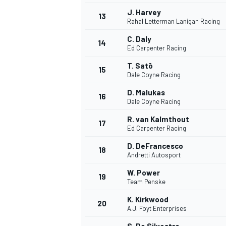
J. Harvey
13
Rahal Letterman Lanigan Racing
C. Daly
14
Ed Carpenter Racing
T. Satō
15
Dale Coyne Racing
D. Malukas
16
Dale Coyne Racing
R. van Kalmthout
17
Ed Carpenter Racing
D. DeFrancesco
18
Andretti Autosport
W. Power
19
Team Penske
K. Kirkwood
20
A.J. Foyt Enterprises