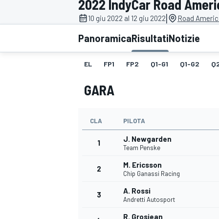
2022 IndyCar Road Ameri
MOTOGP
WEC
|
10 giu 2022 al 12 giu 2022
Road Americ
Panoramica
Risultati
Notizie
EL
FP1
FP2
Q1-G1
Q1-G2
Q
GARA
CLA
PILOTA
WRC
J. Newgarden
1
Team Penske
M. Ericsson
2
Chip Ganassi Racing
A. Rossi
3
Andretti Autosport
R. Grosjean