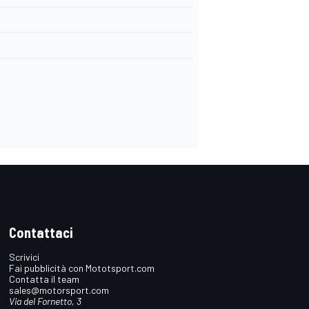
Contattaci
Scrivici
Fai pubblicità con Mototsport.com
Contatta il team
sales@motorsport.com
Via del Fornetto, 3