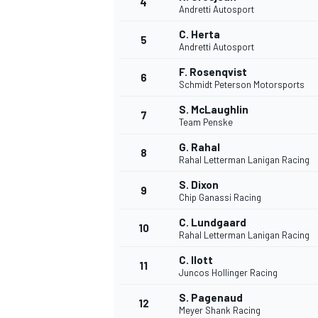
4
Andretti Autosport
C. Herta
5
Andretti Autosport
F. Rosenqvist
6
Schmidt Peterson Motorsports
S. McLaughlin
7
Team Penske
G. Rahal
8
Rahal Letterman Lanigan Racing
S. Dixon
9
Chip Ganassi Racing
C. Lundgaard
10
Rahal Letterman Lanigan Racing
C. Ilott
11
Juncos Hollinger Racing
S. Pagenaud
MONOPOSTO
12
Meyer Shank Racing