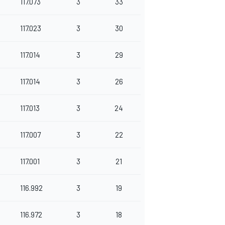
117.073
3
33
117.023
3
30
117.014
3
29
117.014
3
26
117.013
3
24
117.007
3
22
117.001
3
21
116.992
3
19
116.972
3
18