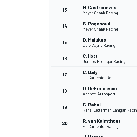
H. Castroneves
13
Meyer Shank Racing
S. Pagenaud
14
Meyer Shank Racing
D. Malukas
15
Dale Coyne Racing
C. Ilott
16
Juncos Hollinger Racing
C. Daly
17
Ed Carpenter Racing
D. DeFrancesco
18
Andretti Autosport
G. Rahal
19
Rahal Letterman Lanigan Raci
R. van Kalmthout
20
Ed Carpenter Racing