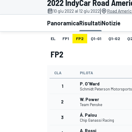
2022 IndyCar Road Ameri
MOTOGP
WEC
|
10 giu 2022 al 12 giu 2022
Road Americ
Panoramica
Risultati
Notizie
EL
FP1
FP2
Q1-G1
Q1-G2
Q
FP2
CLA
PILOTA
WRC
P. O'Ward
1
Schmidt Peterson Motorsports
W. Power
2
Team Penske
Á. Palou
3
Chip Ganassi Racing
A. Rossi