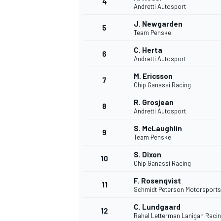
4
Andretti Autosport
J. Newgarden
5
Team Penske
C. Herta
6
Andretti Autosport
M. Ericsson
7
Chip Ganassi Racing
R. Grosjean
8
Andretti Autosport
S. McLaughlin
9
Team Penske
S. Dixon
10
Chip Ganassi Racing
F. Rosenqvist
11
Schmidt Peterson Motorsports
C. Lundgaard
MONOPOSTO
12
Rahal Letterman Lanigan Raci