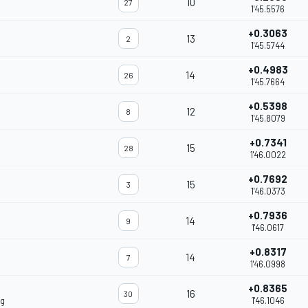
10
27
1'45.5576
+0.3063
13
2
1'45.5744
+0.4983
14
26
1'45.7664
+0.5398
12
8
1'45.8079
+0.7341
15
28
1'46.0022
+0.7692
15
3
1'46.0373
+0.7936
14
9
1'46.0617
+0.8317
14
7
1'46.0998
+0.8365
16
30
ng
1'46.1046