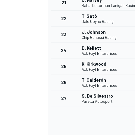
J. Harvey
21
Rahal Letterman Lanigan Raci
T. Satō
22
Dale Coyne Racing
J. Johnson
23
Chip Ganassi Racing
D. Kellett
24
A.J. Foyt Enterprises
K. Kirkwood
25
A.J. Foyt Enterprises
T. Calderón
26
A.J. Foyt Enterprises
S. De Silvestro
27
Paretta Autosport
ENDURANCE/GT