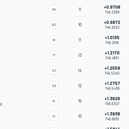
+0.9708
11
06
1'46.2389
+0.9872
10
60
1'46.2553
+1.0135
11
18
1'46.2816
+1.2170
13
77
1'46.4851
+1.2559
14
20
1'46.5240
+1.2757
12
29
1'46.5438
+1.3626
15
15
ng
1'46.6307
+1.3938
10
21
1'46.6619