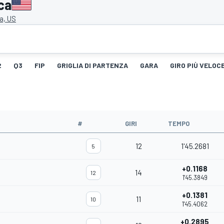
ca
a, US
2
Q3
FIP
GRIGLIA DI PARTENZA
GARA
GIRO PIÙ VELOC
#
GIRI
TEMPO
12
1'45.2681
5
+0.1168
14
12
1'45.3849
+0.1381
11
10
1'45.4062
+0.2895