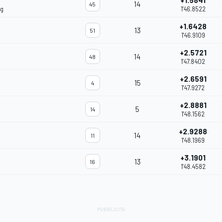
+1.5841
14
45
ng
1'46.8522
+1.6428
13
51
1'46.9109
+2.5721
14
48
1'47.8402
+2.6591
15
4
1'47.9272
+2.8881
5
14
1'48.1562
+2.9288
14
11
1'48.1969
+3.1901
13
16
1'48.4582