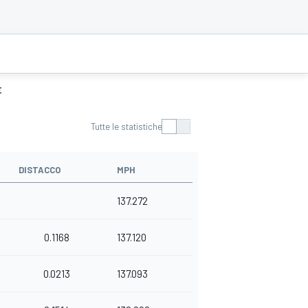
E
Tutte le statistiche
DISTACCO
MPH
137.272
0.1168
137.120
0.0213
137.093