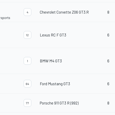
Chevrolet Corvette Z06 GT3.R
8
4
orsports
Lexus RC F GT3
6
12
BMW M4 GT3
6
1
Ford Mustang GT3
6
64
Porsche 911 GT3 R (992)
8
77