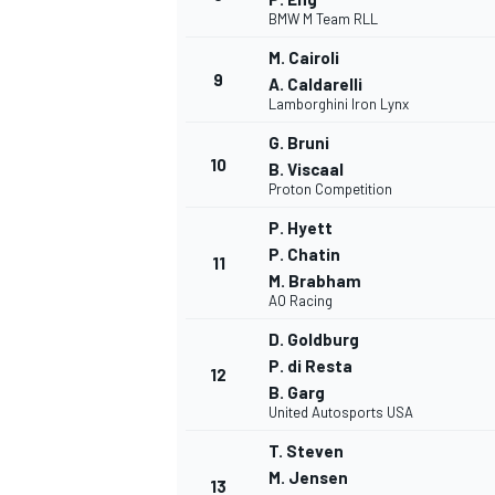
BMW M Team RLL
M. Cairoli
9
A. Caldarelli
Lamborghini Iron Lynx
G. Bruni
10
B. Viscaal
Proton Competition
P. Hyett
P. Chatin
11
M. Brabham
AO Racing
D. Goldburg
P. di Resta
12
B. Garg
United Autosports USA
T. Steven
M. Jensen
13