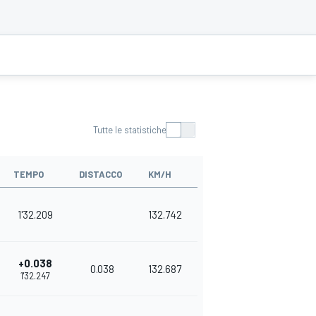
Tutte le statistiche
TEMPO
DISTACCO
KM/H
1'32.209
132.742
+0.038
0.038
132.687
1'32.247