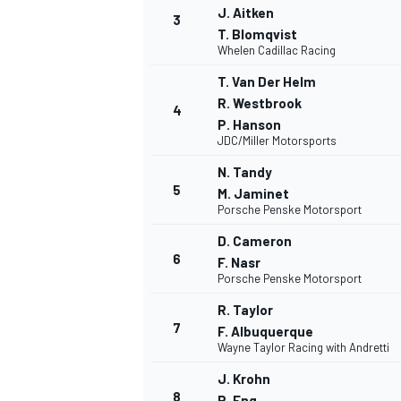
J. Aitken
3
T. Blomqvist
Whelen Cadillac Racing
T. Van Der Helm
R. Westbrook
4
P. Hanson
JDC/Miller Motorsports
N. Tandy
5
M. Jaminet
Porsche Penske Motorsport
D. Cameron
6
F. Nasr
Porsche Penske Motorsport
R. Taylor
7
F. Albuquerque
Wayne Taylor Racing with Andretti
MONOPOSTO
J. Krohn
8
P. Eng