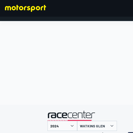
FORMULA 1
presentato da
WATKINS GLEN