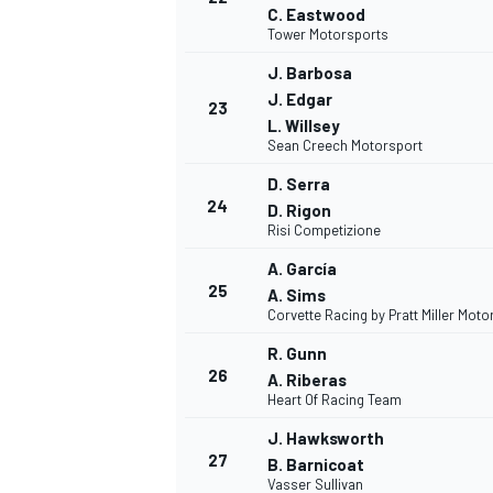
C. Eastwood
Tower Motorsports
J. Barbosa
J. Edgar
23
L. Willsey
Sean Creech Motorsport
D. Serra
24
D. Rigon
Risi Competizione
A. García
25
A. Sims
Corvette Racing by Pratt Miller Mot
R. Gunn
26
A. Riberas
Heart Of Racing Team
RALLY
J. Hawksworth
27
B. Barnicoat
Vasser Sullivan