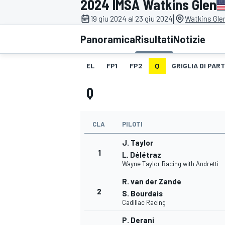
2024 IMSA Watkins Glen
MOTOGP
WEC
|
19 giu 2024 al 23 giu 2024
Watkins Glen
Panoramica
Risultati
Notizie
EL
FP1
FP2
Q
GRIGLIA DI PAR
Q
CLA
PILOTI
WRC
J. Taylor
1
L. Délétraz
Wayne Taylor Racing with Andretti
R. van der Zande
2
S. Bourdais
Cadillac Racing
P. Derani