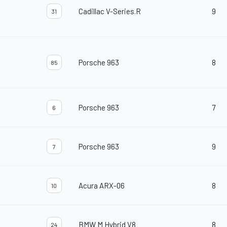
Cadillac V-Series.R
9
31
Porsche 963
8
85
Porsche 963
7
6
Porsche 963
9
7
Acura ARX-06
8
10
BMW M Hybrid V8
8
24