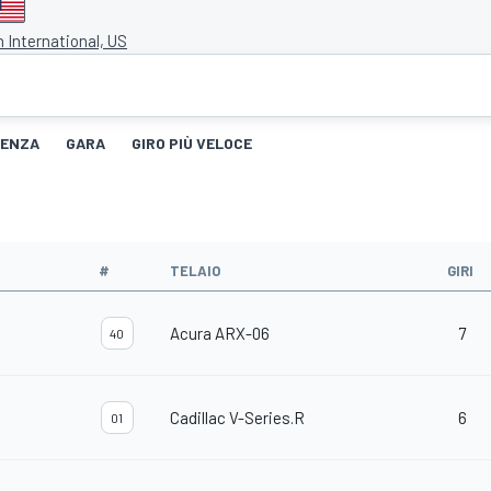
 International, US
TENZA
GARA
GIRO PIÙ VELOCE
#
TELAIO
GIRI
Acura ARX-06
7
40
Cadillac V-Series.R
6
01