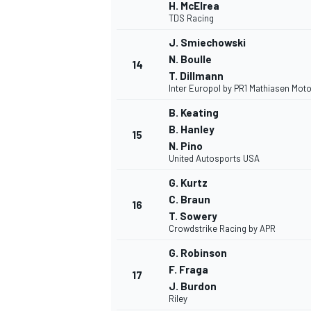
H. McElrea
TDS Racing
J. Smiechowski
N. Boulle
14
T. Dillmann
Inter Europol by PR1 Mathiasen Mot
B. Keating
B. Hanley
15
N. Pino
United Autosports USA
G. Kurtz
C. Braun
16
T. Sowery
Crowdstrike Racing by APR
ENDURANCE/GT
G. Robinson
F. Fraga
17
J. Burdon
Riley