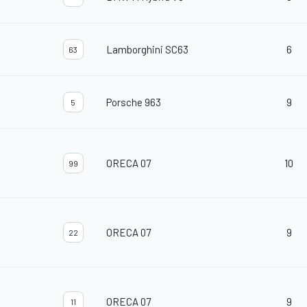
Lamborghini SC63
6
63
Porsche 963
9
5
ORECA 07
10
99
ORECA 07
9
22
ORECA 07
9
11