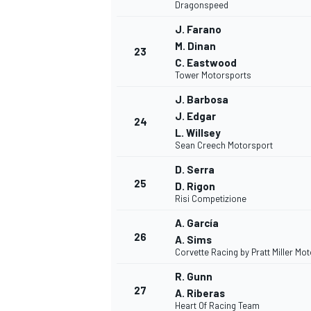
Dragonspeed
J. Farano
M. Dinan
23
C. Eastwood
Tower Motorsports
J. Barbosa
J. Edgar
24
L. Willsey
Sean Creech Motorsport
D. Serra
25
D. Rigon
Risi Competizione
A. García
26
A. Sims
Corvette Racing by Pratt Miller Mo
RALLY
R. Gunn
27
A. Riberas
Heart Of Racing Team