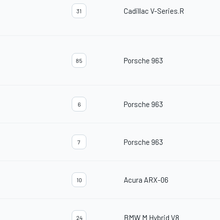
Cadillac V-Series.R
31
Porsche 963
85
Porsche 963
6
Porsche 963
7
Acura ARX-06
10
BMW M Hybrid V8
24