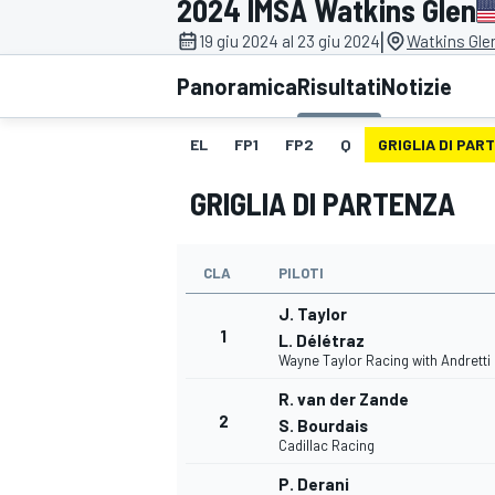
2024 IMSA Watkins Glen
MOTOGP
WEC
|
19 giu 2024 al 23 giu 2024
Watkins Glen
Panoramica
Risultati
Notizie
EL
FP1
FP2
Q
GRIGLIA DI PAR
GRIGLIA DI PARTENZA
CLA
PILOTI
WRC
J. Taylor
1
L. Délétraz
Wayne Taylor Racing with Andretti
R. van der Zande
2
S. Bourdais
Cadillac Racing
P. Derani