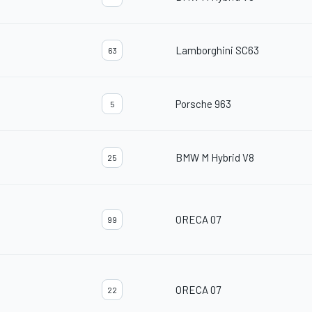
Lamborghini SC63
63
Porsche 963
5
BMW M Hybrid V8
25
ORECA 07
99
ORECA 07
22