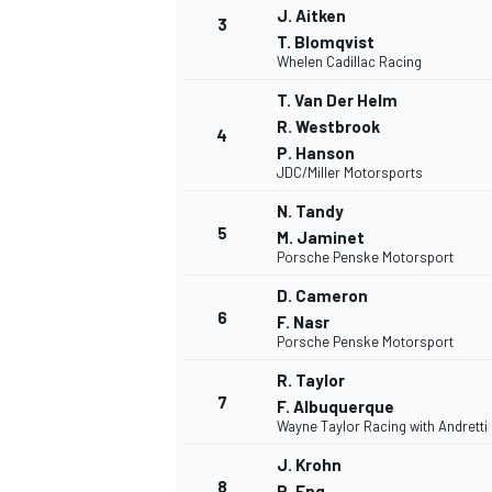
J. Aitken
3
T. Blomqvist
Whelen Cadillac Racing
T. Van Der Helm
R. Westbrook
4
P. Hanson
JDC/Miller Motorsports
N. Tandy
5
M. Jaminet
Porsche Penske Motorsport
D. Cameron
6
F. Nasr
Porsche Penske Motorsport
R. Taylor
7
F. Albuquerque
Wayne Taylor Racing with Andretti
MONOPOSTO
J. Krohn
8
P. Eng