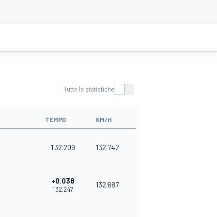
Tutte le statistiche
TEMPO
KM/H
1'32.209
132.742
+0.038
132.687
1'32.247