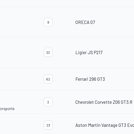
ORECA 07
8
Ligier JS P217
33
Ferrari 296 GT3
62
Chevrolet Corvette Z06 GT3.R
3
torsports
Aston Martin Vantage GT3 Ev
23