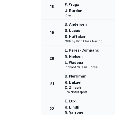
F. Fraga
18
J. Burdon
Riley
D. Andersen
S. Lucas
19
S. Huffaker
MDK by High Class Racing
L. Perez-Companc
N. Nielsen
20
L. Wadoux
Richard Mille AF Corse
D. Merriman
R. Dalziel
21
C. Zilisch
Era Motorsport
MONOMARCA
E. Lux
R. Lindh
22
N. Varrone