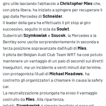
giro utile lasciando l'abitacolo a
Christopher Mies
che,
con pista libera, ha iniziato a spingere per recuperare il
gap dalla Mercedes di
Schneider
.
Il leader della gara ha effettuato il pit stop al giro
successivo, seguito in scia da
Soulet
.
Subentrati
Szymkowiak
e
Soucek
, la Mercedes e la
Bentley sono uscite sorprendentemente in seconda e
terza posizione sopravanzate dall'Audi di
Mies
.
Il pilota del Belgian Audi Club Team WRT ha così potuto
mantenere un vantaggio di un paio di secondi sui diretti
inseguitori, ma un incidente a venti minuti dal termine,
con protagonista l'Audi di
Michael
Meadows
, ha
costretto gli organizzatori a chiamare in causa la safety
car.
La neutralizzazione prolungata ha eroso il vantaggio
costruito da
Mies
. Alla ripartenza,
infatti,
Szymkowiak
è rimasto incollato al paraurti