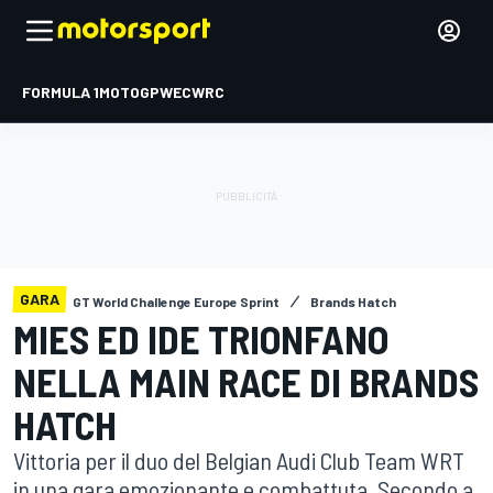
FORMULA 1
MOTOGP
WEC
WRC
GARA
GT World Challenge Europe Sprint
Brands Hatch
MIES ED IDE TRIONFANO
NELLA MAIN RACE DI BRANDS
HATCH
Vittoria per il duo del Belgian Audi Club Team WRT
in una gara emozionante e combattuta. Secondo a