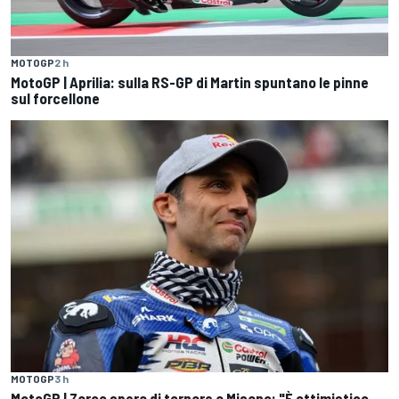
MOTOGP
2 h
MotoGP | Aprilia: sulla RS-GP di Martin spuntano le pinne
sul forcellone
MOTOGP
3 h
MotoGP | Zarco spera di tornare a Misano: "È ottimistico