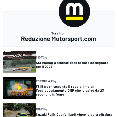
More from
Redazione Motorsport.com
CIGT
2 g
ACI Racing Weekend: ecco le date da segnare
per il 2027
FORMULA 1
3 g
F1 | Berger racconta il rogo di Imola:
l'equipaggiamento OMP che lo salvò da 23
secondi d'inferno
CIAR
3 g
Suzuki Rally Cup: Villardi vince la gara più dura