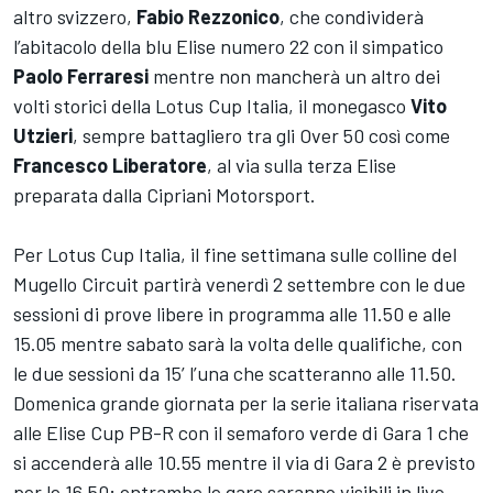
altro svizzero,
Fabio Rezzonico
, che condividerà
l’abitacolo della blu Elise numero 22 con il simpatico
Paolo Ferraresi
mentre non mancherà un altro dei
volti storici della Lotus Cup Italia, il monegasco
Vito
Utzieri
, sempre battagliero tra gli Over 50 così come
Francesco Liberatore
, al via sulla terza Elise
preparata dalla Cipriani Motorsport.
Per Lotus Cup Italia, il fine settimana sulle colline del
Mugello Circuit partirà venerdì 2 settembre con le due
sessioni di prove libere in programma alle 11.50 e alle
15.05 mentre sabato sarà la volta delle qualifiche, con
le due sessioni da 15’ l’una che scatteranno alle 11.50.
Domenica grande giornata per la serie italiana riservata
alle Elise Cup PB-R con il semaforo verde di Gara 1 che
si accenderà alle 10.55 mentre il via di Gara 2 è previsto
per le 16.50; entrambe le gare saranno visibili in live