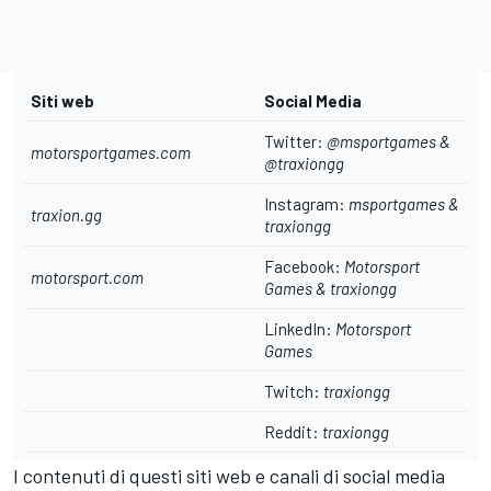
Siti web
Social Media
Twitter:
@msportgames
&
motorsportgames.com
@
traxiongg
Instagram:
msportgames
&
traxion.gg
traxiongg
Facebook:
Motorsport
motorsport.com
Games
&
traxiongg
LinkedIn:
Motorsport
Games
Twitch:
traxiongg
Reddit:
traxiongg
I contenuti di questi siti web e canali di social media