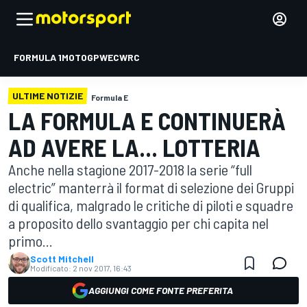
FORMULA 1
MOTOGP
WEC
WRC
ULTIME NOTIZIE
Formula E
LA FORMULA E CONTINUERÀ
AD AVERE LA... LOTTERIA
Anche nella stagione 2017-2018 la serie “full
electric” manterrà il format di selezione dei Gruppi
di qualifica, malgrado le critiche di piloti e squadre
a proposito dello svantaggio per chi capita nel
primo...
Scott Mitchell
Modificato:
2 nov 2017, 16:43
AGGIUNGI COME FONTE PREFERITA