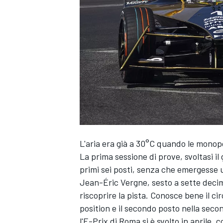
L'aria era già a 30°C quando le monopo
La prima sessione di prove, svoltasi il 
primi sei posti, senza che emergesse 
Jean-Éric Vergne, sesto a sette decimi
riscoprire la pista. Conosce bene il c
position e il secondo posto nella sec
MONOPOSTO
l'E-Prix di Roma si è svolto in aprile,