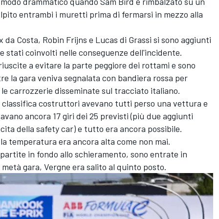
in modo drammatico quando Sam Bird è rimbalzato su un
olpito entrambi i muretti prima di fermarsi in mezzo alla
da Costa, Robin Frijns e Lucas di Grassi si sono aggiunti
ere stati coinvolti nelle conseguenze dell'incidente.
uscite a evitare la parte peggiore dei rottami e sono
tre la gara veniva segnalata con bandiera rossa per
 le carrozzerie disseminate sul tracciato italiano.
la classifica costruttori avevano tutti perso una vettura e
vano ancora 17 giri dei 25 previsti (più due aggiunti
ta della safety car) e tutto era ancora possibile.
 la temperatura era ancora alta come non mai.
artite in fondo allo schieramento, sono entrate in
A metà gara, Vergne era salito al quinto posto.