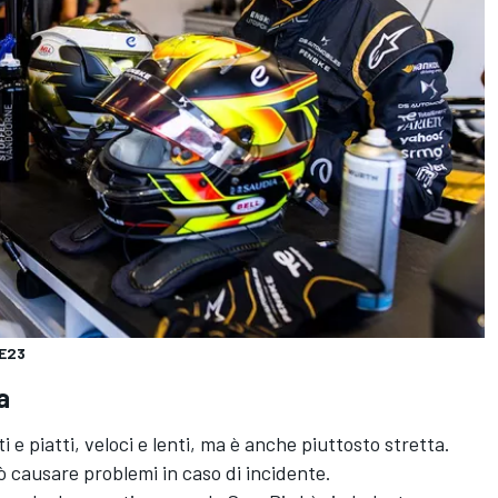
FE23
a
i e piatti, veloci e lenti, ma è anche piuttosto stretta.
uò causare problemi in caso di incidente.