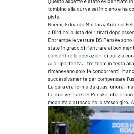
Questo aspetto è stato evidenziato 
tombino alla curva sei in piano e ha c
pista.
Buemi, Edoardo Mortara, António Félix 
a Bird nella lista dei ritirati dopo ess
Entrambe le vetture DS Penske sono ri
state in grado di rientrare ai box men
consentire le operazioni di pulizia con
Alla ripartenza, i tre team in testa al
rimanevano solo 14 concorrenti. Manca
successivamente per compensare l'usci
La gara era ferma da quasi un'ora, ma
Le due vetture DS Penske, che erano p
modalità d'attacco nello stesso giro. 
MONOMARCA