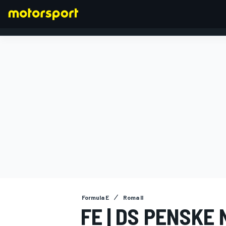
FORMULA 1
Formula E
Roma II
FE | DS PENSKE