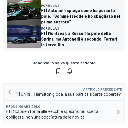
FORMULA 1
F1 | Antonelli spiega come ha perso la
pole: "Gomme fredde e ho sbagliato nel
primo settore"
FORMULA 1
F1 | Montreal: a Russell la pole della
Sprint, ma Antonelli è secondo. Ferrari
in terza fila
Condividi o salva questo articolo
ARTICOLO PRECEDENTE
F1 | Ghini: "Hamilton gioca la sua partita a carte coperte?"
PROSSIMO ARTICOLO
F1 | McLaren torna alle vecchie specifiche: scelta
obbligata, non una bocciatura delle novità