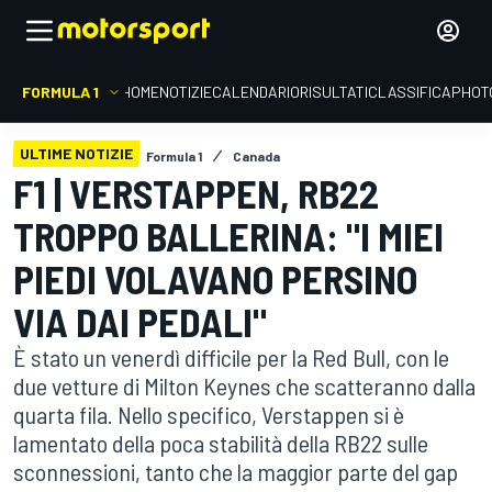
FORMULA 1
HOME
NOTIZIE
CALENDARIO
RISULTATI
CLASSIFICA
PHOT
ULTIME NOTIZIE
Formula 1
Canada
F1 | VERSTAPPEN, RB22
TROPPO BALLERINA: "I MIEI
PIEDI VOLAVANO PERSINO
VIA DAI PEDALI"
È stato un venerdì difficile per la Red Bull, con le
due vetture di Milton Keynes che scatteranno dalla
quarta fila. Nello specifico, Verstappen si è
lamentato della poca stabilità della RB22 sulle
sconnessioni, tanto che la maggior parte del gap