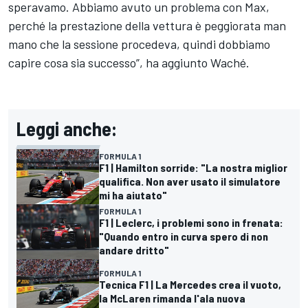
speravamo. Abbiamo avuto un problema con Max,
perché la prestazione della vettura è peggiorata man
mano che la sessione procedeva, quindi dobbiamo
capire cosa sia successo”, ha aggiunto Waché.
Leggi anche:
FORMULA 1
F1 | Hamilton sorride: "La nostra miglior
qualifica. Non aver usato il simulatore
mi ha aiutato"
FORMULA 1
F1 | Leclerc, i problemi sono in frenata:
"Quando entro in curva spero di non
andare dritto"
FORMULA 1
Tecnica F1 | La Mercedes crea il vuoto,
la McLaren rimanda l'ala nuova