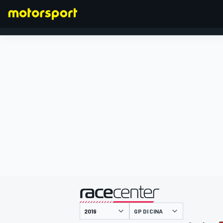
FORMULA 1
presentato da
GP DI CINA