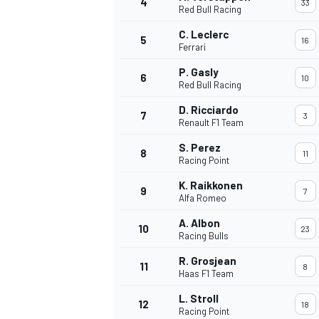
4
33
Red Bull Racing
C. Leclerc
5
16
Ferrari
P. Gasly
6
10
Red Bull Racing
D. Ricciardo
7
3
Renault F1 Team
S. Perez
8
11
Racing Point
K. Raikkonen
9
7
Alfa Romeo
A. Albon
10
23
Racing Bulls
R. Grosjean
11
8
Haas F1 Team
L. Stroll
MONOPOSTO
12
18
Racing Point