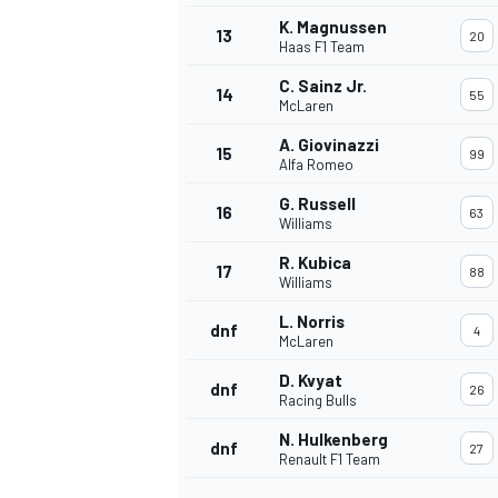
K. Magnussen
13
20
Haas F1 Team
C. Sainz Jr.
14
55
McLaren
A. Giovinazzi
15
99
Alfa Romeo
G. Russell
16
63
Williams
R. Kubica
17
88
Williams
L. Norris
dnf
4
McLaren
D. Kvyat
dnf
26
Racing Bulls
N. Hulkenberg
dnf
27
Renault F1 Team