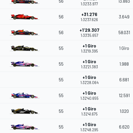
56
13.883
1:32'33.977
+31.276
56
3.649
1:32'37.626
+1'29.307
56
58.031
1:33'35.657
+1 Giro
55
1 Giro
1:32'19.395
+1 Giro
55
1.988
1:32'21.383
+1 Giro
55
6.681
1:32'28.064
+1 Giro
55
12.591
1:32'40.655
+1 Giro
55
1.020
1:32'41.675
+1 Giro
55
6.620
1:32'48.295