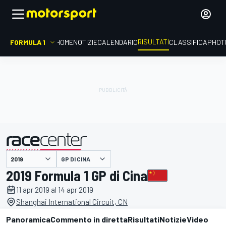
RISULTATI
FORMULA 1
HOME
NOTIZIE
CALENDARIO
CLASSIFICA
PHOT
GP DI CINA
presentato da
2019 Formula 1 GP di Cina
11 apr 2019 al 14 apr 2019
Shanghai International Circuit, CN
Panoramica
Commento in diretta
Risultati
Notizie
Video