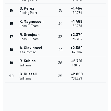
S. Perez
+1.454
15
35
Racing Point
1'34.784
K. Magnussen
+1.458
16
34
Haas F1 Team
1'34.788
R. Grosjean
+2.374
17
32
Haas F1 Team
1'35.704
A. Giovinazzi
+2.584
18
40
Alfa Romeo
1'35.914
R. Kubica
+2.791
19
38
Williams
1'36.121
G. Russell
+2.899
20
35
Williams
1'36.229