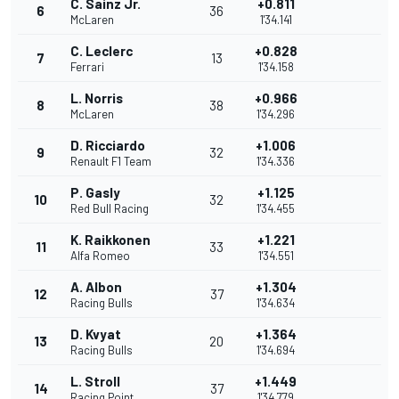
C. Sainz Jr.
+0.811
6
36
McLaren
1'34.141
C. Leclerc
+0.828
7
13
Ferrari
1'34.158
L. Norris
+0.966
8
38
McLaren
1'34.296
D. Ricciardo
+1.006
9
32
Renault F1 Team
1'34.336
P. Gasly
+1.125
10
32
Red Bull Racing
1'34.455
K. Raikkonen
+1.221
11
33
Alfa Romeo
1'34.551
A. Albon
+1.304
12
37
Racing Bulls
1'34.634
D. Kvyat
+1.364
13
20
Racing Bulls
1'34.694
L. Stroll
+1.449
14
37
Racing Point
1'34.779