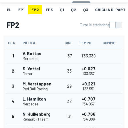
EL
FP1
FP2
FP3
Q1
Q2
Q3
GRIGLIA DI PART
FP2
Tutte le statistiche
CLA
PILOTA
GIRI
TEMPO
GOMME
V. Bottas
1
37
1'33.330
Mercedes
S. Vettel
+0.027
2
33
Ferrari
1'33.357
M. Verstappen
+0.221
3
29
Red Bull Racing
1'33.551
L. Hamilton
+0.707
4
32
Mercedes
1'34.037
N. Hulkenberg
+0.766
5
31
Renault F1 Team
1'34.096