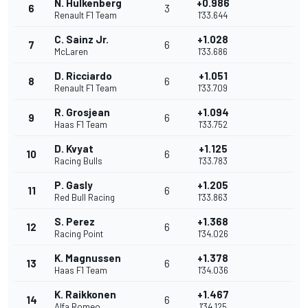
N. Hulkenberg
+0.986
6
3
Renault F1 Team
1'33.644
C. Sainz Jr.
+1.028
7
6
McLaren
1'33.686
D. Ricciardo
+1.051
8
6
Renault F1 Team
1'33.709
R. Grosjean
+1.094
9
6
Haas F1 Team
1'33.752
D. Kvyat
+1.125
10
6
Racing Bulls
1'33.783
P. Gasly
+1.205
11
6
Red Bull Racing
1'33.863
S. Perez
+1.368
12
6
Racing Point
1'34.026
K. Magnussen
+1.378
13
6
Haas F1 Team
1'34.036
K. Raikkonen
+1.467
14
6
Alfa Romeo
1'34.125