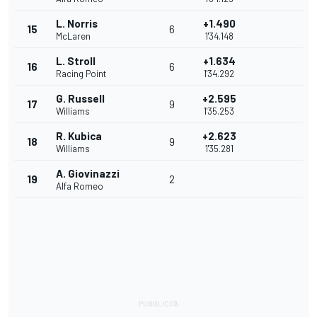
L. Norris
+1.490
15
6
McLaren
1'34.148
L. Stroll
+1.634
16
6
Racing Point
1'34.292
G. Russell
+2.595
17
9
Williams
1'35.253
R. Kubica
+2.623
18
9
Williams
1'35.281
A. Giovinazzi
19
2
Alfa Romeo