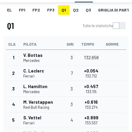
EL
FP1
FP2
FP3
Q1
Q2
Q3
GRIGLIA DI PART
Q1
Tutte le statistiche
CLA
PILOTA
GIRI
TEMPO
GOMME
V. Bottas
1
3
1'32.658
Mercedes
C. Leclerc
+0.054
2
7
Ferrari
1'32.712
L. Hamilton
+0.457
3
3
Mercedes
1'33.115
M. Verstappen
+0.616
4
3
Red Bull Racing
1'33.274
S. Vettel
+0.899
5
4
Ferrari
1'33.557