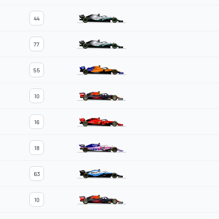
44
77
55
10
16
18
63
10