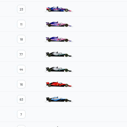
23
11
18
77
44
16
63
7