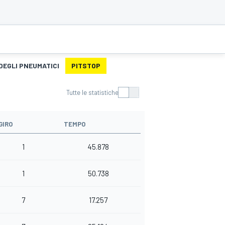
DEGLI PNEUMATICI
PITSTOP
Tutte le statistiche
GIRO
TEMPO
1
45.878
1
50.738
7
17.257