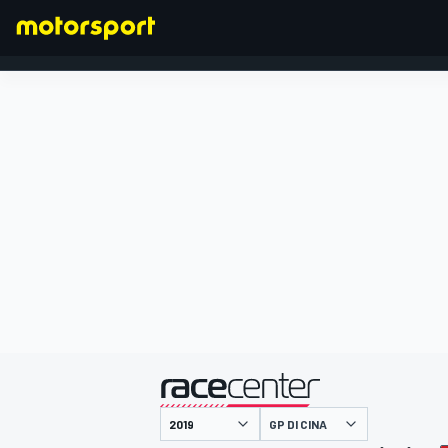
FORMULA 1
presentato da
GP DI CINA