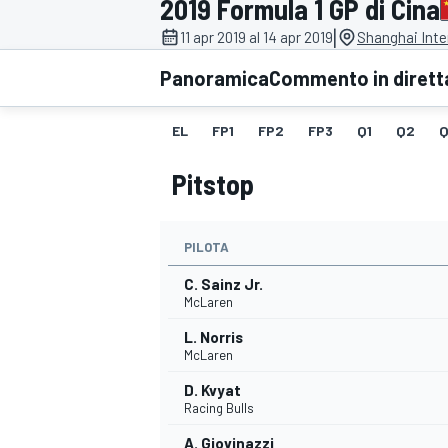
2019 Formula 1 GP di Cina
MOTOGP
WEC
|
11 apr 2019 al 14 apr 2019
Shanghai Inter
Panoramica
Commento in dirett
EL
FP1
FP2
FP3
Q1
Q2
Q
Pitstop
PILOTA
WRC
C. Sainz Jr.
McLaren
L. Norris
McLaren
D. Kvyat
Racing Bulls
A. Giovinazzi