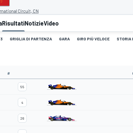
national Circuit, CN
a
Risultati
Notizie
Video
3
GRIGLIA DI PARTENZA
GARA
GIRO PIÙ VELOCE
STORIA 
#
55
4
26