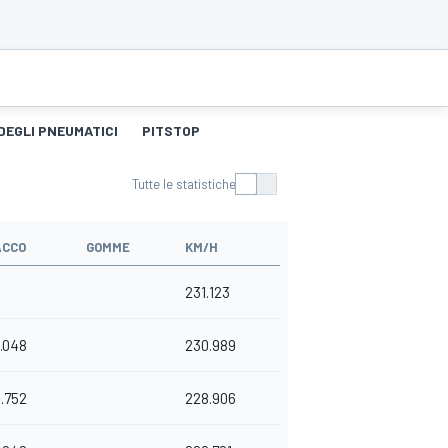
DEGLI PNEUMATICI
PITSTOP
Tutte le statistiche
ACCO
GOMME
KM/H
231.123
.048
230.989
.752
228.906