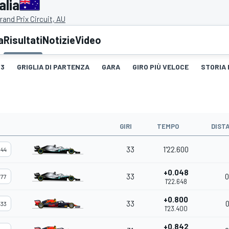
alia
and Prix Circuit, AU
a
Risultati
Notizie
Video
3
GRIGLIA DI PARTENZA
GARA
GIRO PIÙ VELOCE
STORIA 
GIRI
TEMPO
DIST
33
1'22.600
44
+0.048
33
0
77
1'22.648
+0.800
33
0
33
1'23.400
+0.842