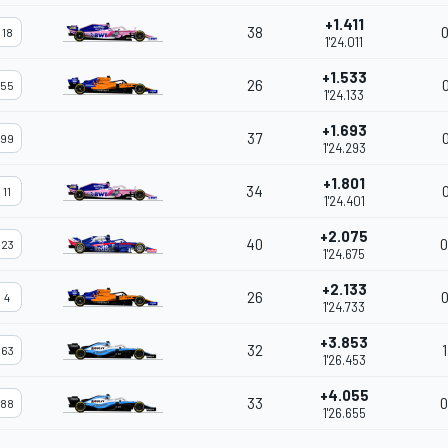
+1.411
38
0
18
1'24.011
+1.533
26
0
55
1'24.133
+1.693
37
0
99
1'24.293
+1.801
34
0
11
1'24.401
+2.075
40
0
23
1'24.675
+2.133
26
0
4
1'24.733
+3.853
32
63
1'26.453
+4.055
33
0
88
1'26.655