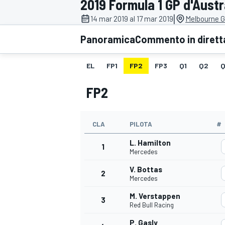
2019 Formula 1 GP d'Austr
MOTOGP
WEC
|
14 mar 2019 al 17 mar 2019
Melbourne Gr
Panoramica
Commento in dirett
EL
FP1
FP2
FP3
Q1
Q2
Q
FP2
CLA
PILOTA
#
WRC
L. Hamilton
1
Mercedes
V. Bottas
2
Mercedes
M. Verstappen
3
Red Bull Racing
P. Gasly