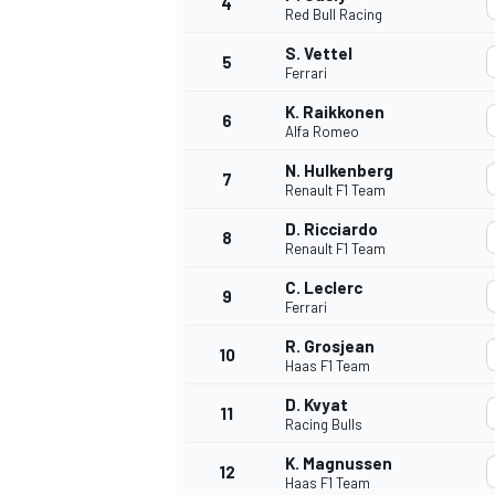
4
Red Bull Racing
S. Vettel
5
Ferrari
K. Raikkonen
6
Alfa Romeo
N. Hulkenberg
7
Renault F1 Team
D. Ricciardo
8
Renault F1 Team
C. Leclerc
9
Ferrari
R. Grosjean
10
Haas F1 Team
D. Kvyat
11
Racing Bulls
K. Magnussen
MONOPOSTO
12
Haas F1 Team