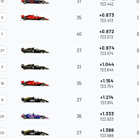
31
0
10
1'23.442
+0.873
35
5
1'23.473
+0.972
40
0
7
1'23.572
+0.974
37
0
27
1'23.574
+1.044
31
0
3
1'23.644
+1.154
35
16
1'23.754
+1.214
37
0
8
1'23.814
+1.333
36
26
1'23.933
+1.388
27
0
20
1'23.988