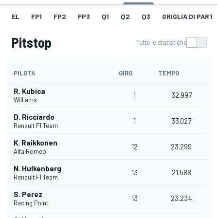
EL
FP1
FP2
FP3
Q1
Q2
Q3
GRIGLIA DI PART
Pitstop
Tutte le statistiche
PILOTA
GIRO
TEMPO
R. Kubica
1
32.997
Williams
D. Ricciardo
1
33.027
Renault F1 Team
K. Raikkonen
12
23.299
Alfa Romeo
N. Hulkenberg
13
21.588
Renault F1 Team
S. Perez
13
23.234
Racing Point