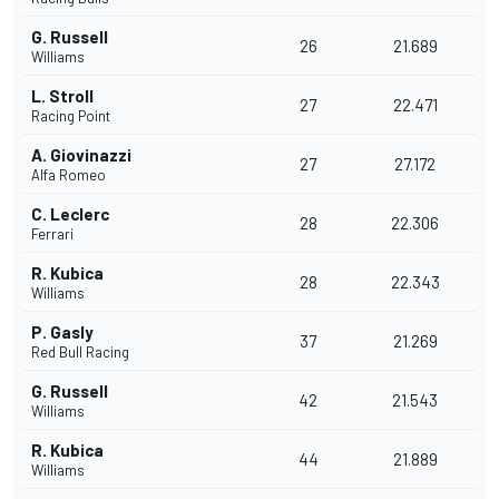
G. Russell
26
21.689
Williams
L. Stroll
27
22.471
Racing Point
A. Giovinazzi
27
27.172
Alfa Romeo
C. Leclerc
28
22.306
Ferrari
R. Kubica
28
22.343
Williams
P. Gasly
37
21.269
Red Bull Racing
G. Russell
42
21.543
Williams
R. Kubica
44
21.889
Williams