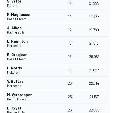
S. Vettel
14
21.995
Ferrari
K. Magnussen
14
22.388
Haas F1 Team
A. Albon
14
21.780
Racing Bulls
L. Hamilton
15
21.515
Mercedes
R. Grosjean
15
29.981
Haas F1 Team
L. Norris
15
21.627
McLaren
V. Bottas
23
22.014
Mercedes
M. Verstappen
25
21.157
Red Bull Racing
D. Kvyat
26
22.086
Racing Bulls