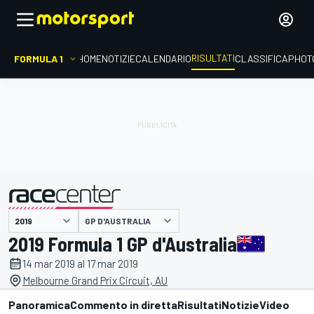
RISULTATI
FORMULA 1
HOME
NOTIZIE
CALENDARIO
CLASSIFICA
PHOT
GP D'AUSTRALIA
presentato da
2019 Formula 1 GP d'Australia
14 mar 2019 al 17 mar 2019
Melbourne Grand Prix Circuit, AU
Panoramica
Commento in diretta
Risultati
Notizie
Video