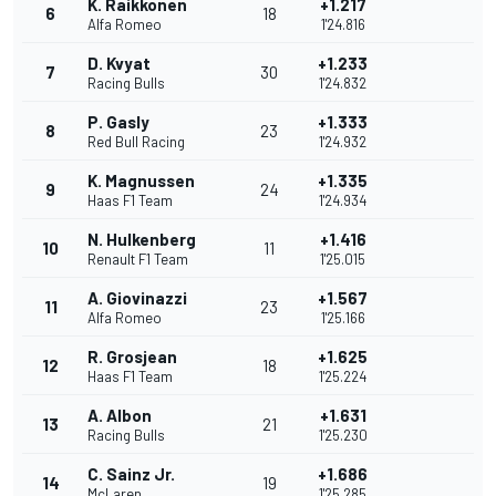
K. Raikkonen
+1.217
6
18
Alfa Romeo
1'24.816
D. Kvyat
+1.233
7
30
Racing Bulls
1'24.832
P. Gasly
+1.333
8
23
Red Bull Racing
1'24.932
K. Magnussen
+1.335
9
24
Haas F1 Team
1'24.934
N. Hulkenberg
+1.416
10
11
Renault F1 Team
1'25.015
A. Giovinazzi
+1.567
11
23
Alfa Romeo
1'25.166
R. Grosjean
+1.625
12
18
Haas F1 Team
1'25.224
A. Albon
+1.631
13
21
Racing Bulls
1'25.230
C. Sainz Jr.
+1.686
14
19
McLaren
1'25.285