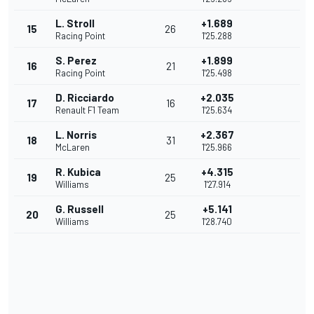
L. Stroll
+1.689
15
26
Racing Point
1'25.288
S. Perez
+1.899
16
21
Racing Point
1'25.498
D. Ricciardo
+2.035
17
16
Renault F1 Team
1'25.634
L. Norris
+2.367
18
31
McLaren
1'25.966
R. Kubica
+4.315
19
25
Williams
1'27.914
G. Russell
+5.141
20
25
Williams
1'28.740