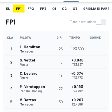
EL
FP1
FP2
FP3
Q1
Q2
Q3
GRIGLIA DI PART
FP1
Tutte le statistiche
CLA
PILOTA
GIRI
TEMPO
GOMME
L. Hamilton
1
26
1'23.599
Mercedes
S. Vettel
+0.038
2
18
Ferrari
1'23.637
C. Leclerc
+0.074
3
18
Ferrari
1'23.673
M. Verstappen
+0.193
4
22
Red Bull Racing
1'23.792
V. Bottas
+0.267
5
30
Mercedes
1'23.866