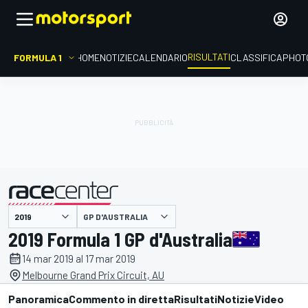
RISULTATI
FORMULA 1
HOME
NOTIZIE
CALENDARIO
CLASSIFICA
PHOT
GP D'AUSTRALIA
presentato da
2019 Formula 1 GP d'Australia
14 mar 2019 al 17 mar 2019
Melbourne Grand Prix Circuit, AU
Panoramica
Commento in diretta
Risultati
Notizie
Video