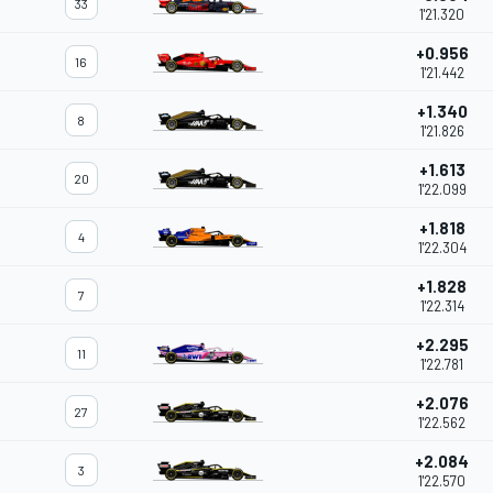
33
1'21.320
+0.956
16
1'21.442
+1.340
8
1'21.826
+1.613
20
1'22.099
+1.818
4
1'22.304
+1.828
7
1'22.314
+2.295
11
1'22.781
+2.076
27
1'22.562
+2.084
3
1'22.570