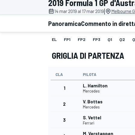
2019 Formula 1 GP d'Austr
MOTOGP
WEC
|
14 mar 2019 al 17 mar 2019
Melbourne Gr
Panoramica
Commento in dirett
EL
FP1
FP2
FP3
Q1
Q2
Q
GRIGLIA DI PARTENZA
CLA
PILOTA
WRC
L. Hamilton
1
Mercedes
V. Bottas
2
Mercedes
S. Vettel
3
Ferrari
M. Verstappen