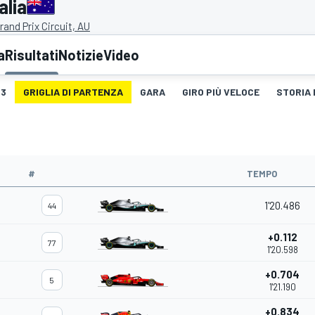
alia
and Prix Circuit, AU
a
Risultati
Notizie
Video
3
GRIGLIA DI PARTENZA
GARA
GIRO PIÙ VELOCE
STORIA 
#
TEMPO
1'20.486
44
+0.112
77
1'20.598
+0.704
5
1'21.190
+0.834