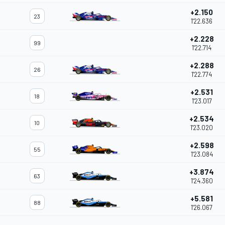
+2.150
23
1'22.636
+2.228
99
1'22.714
+2.288
26
1'22.774
+2.531
18
1'23.017
+2.534
10
1'23.020
+2.598
55
1'23.084
+3.874
63
1'24.360
+5.581
88
1'26.067