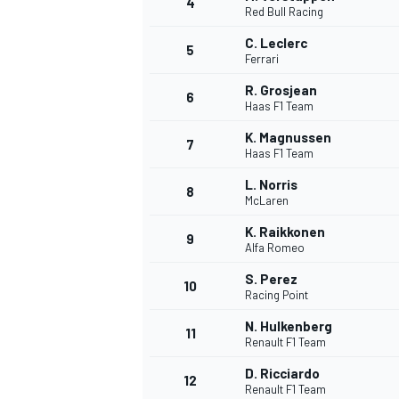
4
Red Bull Racing
C. Leclerc
5
Ferrari
R. Grosjean
6
Haas F1 Team
K. Magnussen
7
Haas F1 Team
L. Norris
8
McLaren
K. Raikkonen
9
Alfa Romeo
S. Perez
10
Racing Point
N. Hulkenberg
11
Renault F1 Team
D. Ricciardo
MONOPOSTO
12
Renault F1 Team