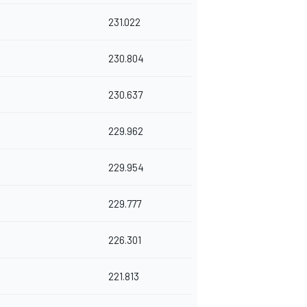
231.022
230.804
230.637
229.962
229.954
229.777
226.301
221.813