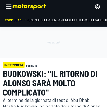
FORMULA 1
HOME
NOTIZIE
CALENDARIO
RISULTATI
CLASSIFICA
PHOT
INTERVISTA
Formula 1
BUDKOWSKI: "IL RITORNO DI
ALONSO SARÀ MOLTO
COMPLICATO"
Al termine della giornata di test di Abu Dhabi
Martin Budkowski ha parlato del ritorno di Alonso