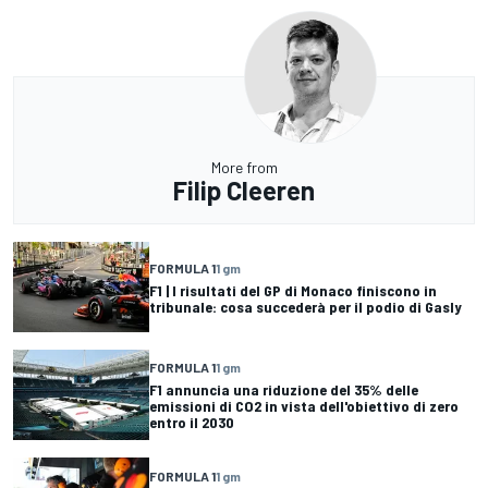
More from
Filip Cleeren
FORMULA 1
1 gm
F1 | I risultati del GP di Monaco finiscono in
tribunale: cosa succederà per il podio di Gasly
FORMULA 1
1 gm
F1 annuncia una riduzione del 35% delle
emissioni di CO2 in vista dell'obiettivo di zero
entro il 2030
FORMULA 1
1 gm