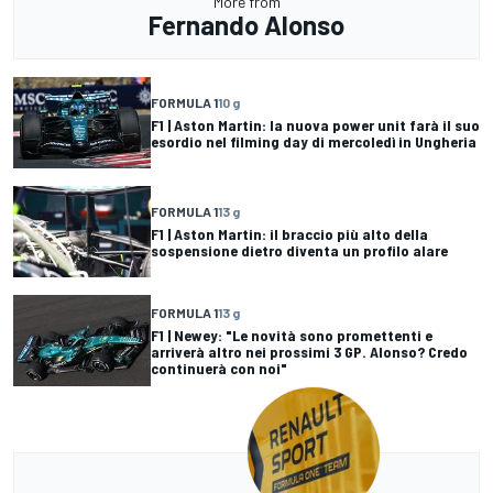
More from
Fernando Alonso
FORMULA 1
10 g
F1 | Aston Martin: la nuova power unit farà il suo
esordio nel filming day di mercoledì in Ungheria
FORMULA 1
13 g
F1 | Aston Martin: il braccio più alto della
sospensione dietro diventa un profilo alare
FORMULA 1
13 g
F1 | Newey: "Le novità sono promettenti e
arriverà altro nei prossimi 3 GP. Alonso? Credo
continuerà con noi"