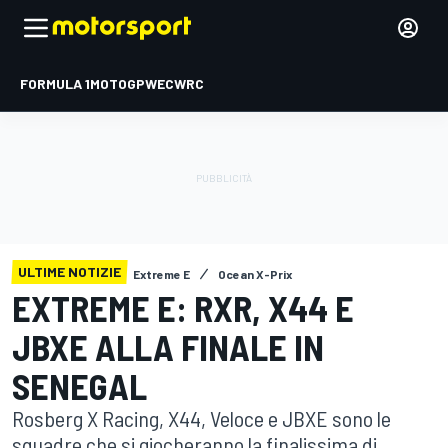
FORMULA 1
MOTOGP
WEC
WRC
ULTIME NOTIZIE
Extreme E
Ocean X-Prix
EXTREME E: RXR, X44 E
JBXE ALLA FINALE IN
SENEGAL
Rosberg X Racing, X44, Veloce e JBXE sono le
squadre che si giocheranno la finalissima di