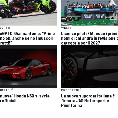
OGP
5 h
WEC
1 g
oGP | Di Giannantonio: "Primo
Licenze piloti FIA: ecco i primi
rno ok, anche se ho i muscoli
nomi di chi andrà in revisione 
rutti!"
categoria per il 2027
DOTTO
PRODOTTO
"nuova" Honda NSX si svela,
La nuova supercar italiana è
 ufficiali
firmata JAS Motorsport e
Pininfarina