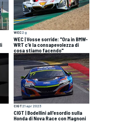
WEC
2 g
WEC | Vosse sorride: "Ora in BMW-
di
WRT c'è la consapevolezza di
cosa stiamo facendo"
CIGT
21 apr 2023
CIGT | Bodellini all'esordio sulla
Honda di Nova Race con Magnoni