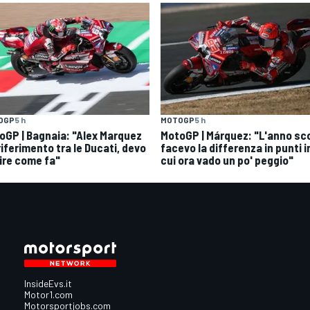
MOTOGP
5 h
OGP
5 h
MotoGP | Márquez: "L'anno sc
oGP | Bagnaia: "Alex Marquez
facevo la differenza in punti i
 riferimento tra le Ducati, devo
cui ora vado un po' peggio"
ire come fa"
InsideEvs.it
Motor1.com
Motorsportjobs.com