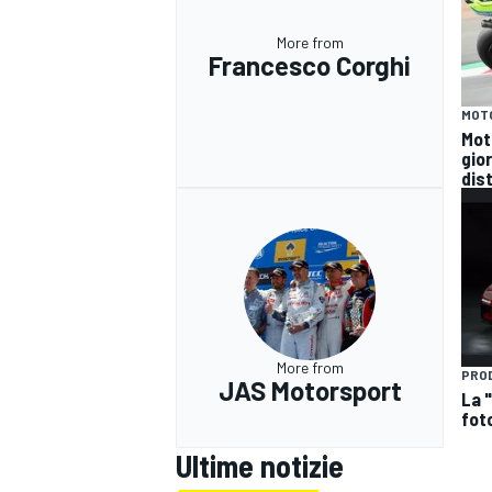
More from
Francesco Corghi
MOT
Mot
gio
dist
More from
PRO
JAS Motorsport
La 
foto
MONOMARCA
Ultime notizie