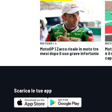
MOTOGP
4 h
MOT
MotoGP | Zarco risale in moto tre
Mot
mesi dopo il suo grave infortunio
è il
cap
Scarica le tue app
RALLY