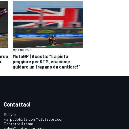
MOTOGP
5 h
orso
MotoGP | Acosta: "La pista
n
peggiore per KTM, era come
guidare un trapano da cantiere!"
Contattaci
Scrivici
Fai pubblicità con Mototsport.com
Contatta il team
sales@motorsport.com