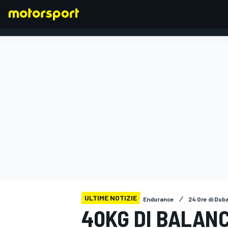
FORMULA 1
ULTIME NOTIZIE
Endurance
24 Ore di Duba
40KG DI BALAN