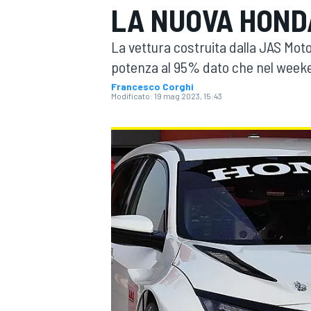
LA NUOVA HONDA
MOTOGP
WEC
La vettura costruita dalla JAS Moto
potenza al 95% dato che nel weeken
Francesco Corghi
Modificato:
19 mag 2023, 15:43
WRC