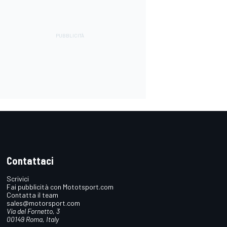
Contattaci
Scrivici
Fai pubblicità con Mototsport.com
Contatta il team
sales@motorsport.com
Via del Fornetto, 3
00149 Roma, Italy