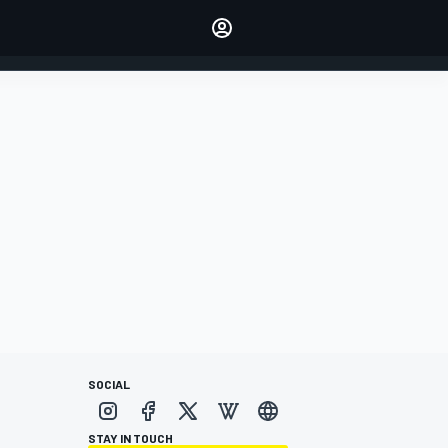
dei tuoi piloti preferiti
Fai sentire la tua voce
commentando l'articolo
ACCEDI
EDIZIONE
ITALIA
SOCIAL
STAY IN TOUCH