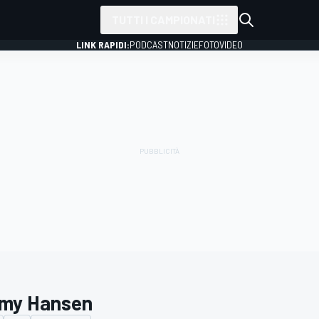
TUTTI I CAMPIONATI
LINK RAPIDI:
PODCAST
NOTIZIE
FOTO
VIDEO
my Hansen