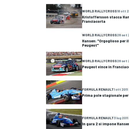
WORLD RALLYCROSS
18 ott 
Kristoffersson stacca Han
Franciacorta
WORLD RALLYCROSS
28 set 
Hansen: "Orgoglioso per i
Peugeot"
WORLD RALLYCROSS
28 set 
Peugeot vince in Franciac
FORMULA RENAULT
1 ott 2011
Prima pole stagionale pe
FORMULA RENAULT
3 lug 2011
MONOPOSTO
In gara 2 si impone Hanse