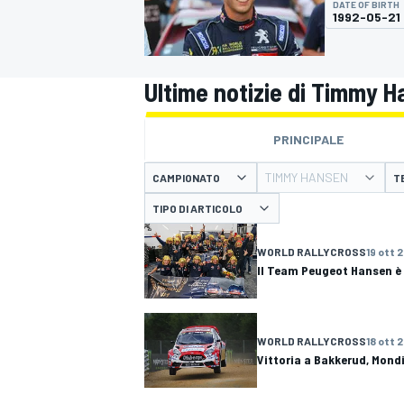
DATE OF BIRTH
MOTOGP
WEC
1992-05-21
Ultime notizie di Timmy 
PRINCIPALE
TIMMY HANSEN
CAMPIONATO
T
TIPO DI ARTICOLO
WRC
WORLD RALLYCROSS
19 ott 
Il Team Peugeot Hansen 
WORLD RALLYCROSS
18 ott 
Vittoria a Bakkerud, Mond