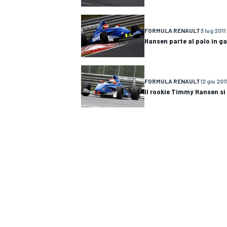
FORMULA RENAULT
3 lug 2011
Hansen parte al palo in g
FORMULA RENAULT
12 giu 201
Il rookie Timmy Hansen si