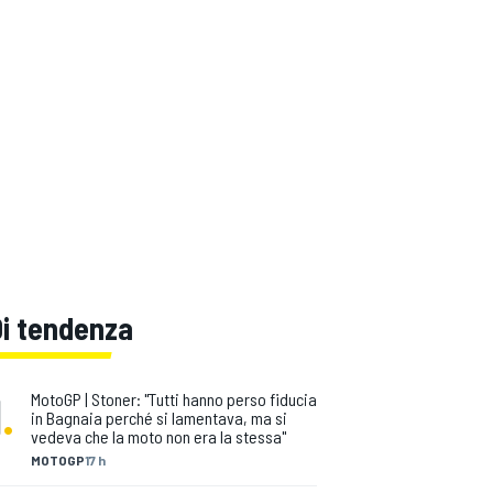
Di tendenza
1
.
MotoGP | Stoner: "Tutti hanno perso fiducia
in Bagnaia perché si lamentava, ma si
vedeva che la moto non era la stessa"
MOTOGP
17 h