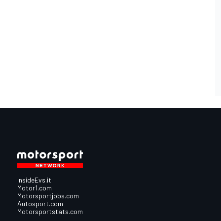
InsideEvs.it
Motor1.com
Motorsportjobs.com
Autosport.com
Motorsportstats.com