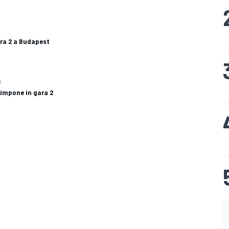
ara 2 a Budapest
1
 impone in gara 2