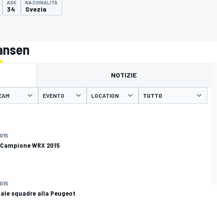
AGE
NAZIONALITÀ
34
Svezia
Hansen
NOTIZIE
EAM
EVENTO
LOCATION
2015
è Campione WRX 2015
2015
iale squadre alla Peugeot