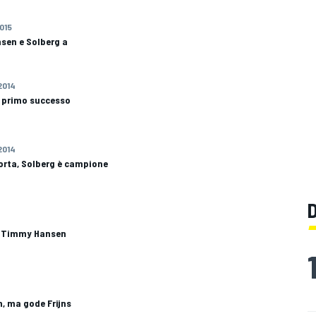
2015
sen e Solberg a
2014
l primo successo
2014
orta, Solberg è campione
r Timmy Hansen
n, ma gode Frijns