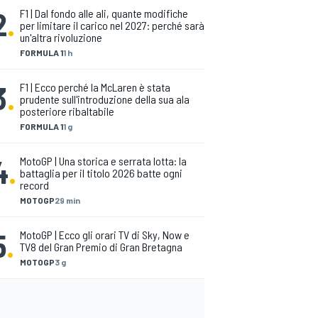
2
.
F1 | Dal fondo alle ali, quante modifiche
per limitare il carico nel 2027: perché sarà
un'altra rivoluzione
FORMULA 1
1 h
3
.
F1 | Ecco perché la McLaren è stata
prudente sull'introduzione della sua ala
posteriore ribaltabile
FORMULA 1
1 g
4
.
MotoGP | Una storica e serrata lotta: la
battaglia per il titolo 2026 batte ogni
record
MOTOGP
29 min
5
.
MotoGP | Ecco gli orari TV di Sky, Now e
TV8 del Gran Premio di Gran Bretagna
MOTOGP
3 g