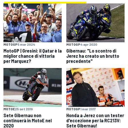
MOTOGP
5 mar 2024
MOTOGP
4 apr 2020
MotoGP | Gresini: il Qatar è la
Gibernau: "Lo scontro di
miglior chance di vittoria
Jerez ha creato un brutto
per Marquez?
precedente"
MOTOGP
1 mar 2017
MOTOE
25 set 2019
Honda a Jerez con un tester
Sete Gibernau non
d'eccezione per la RC213V:
continuerà in MotoE nel
Sete Gibernau!
2020