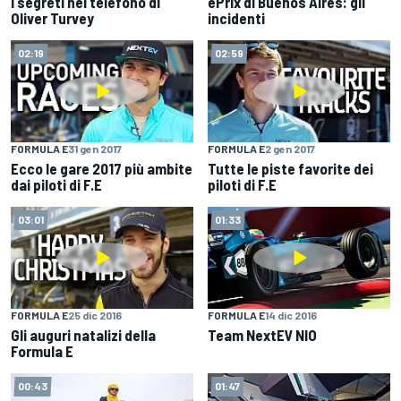
I segreti nel telefono di
ePrix di Buenos Aires: gli
Oliver Turvey
incidenti
02:19
02:59
FORMULA E
31 gen 2017
FORMULA E
2 gen 2017
Ecco le gare 2017 più ambite
Tutte le piste favorite dei
dai piloti di F.E
piloti di F.E
03:01
01:33
FORMULA E
25 dic 2016
FORMULA E
14 dic 2016
Gli auguri natalizi della
Team NextEV NIO
Formula E
00:43
01:47