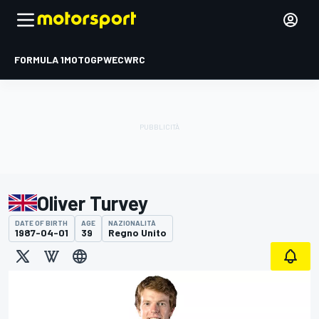
FORMULA 1
MOTOGP
WEC
WRC
Oliver Turvey
DATE OF BIRTH
AGE
NAZIONALITÀ
1987-04-01
39
Regno Unito