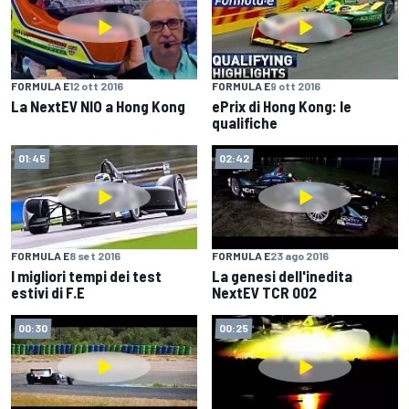
FORMULA E
12 ott 2016
FORMULA E
9 ott 2016
La NextEV NIO a Hong Kong
ePrix di Hong Kong: le
qualifiche
01:45
02:42
FORMULA E
8 set 2016
FORMULA E
23 ago 2016
I migliori tempi dei test
La genesi dell'inedita
estivi di F.E
NextEV TCR 002
00:30
00:25