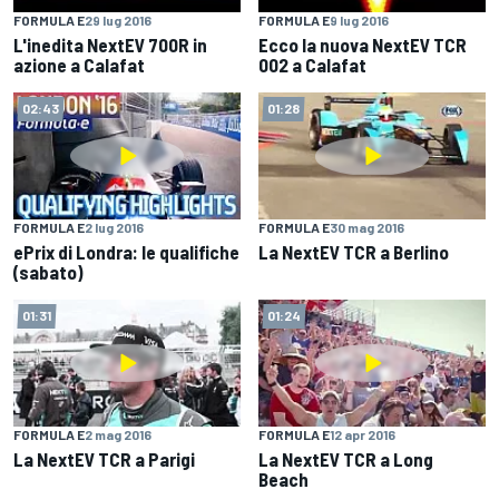
FORMULA E
29 lug 2016
FORMULA E
9 lug 2016
L'inedita NextEV 700R in
Ecco la nuova NextEV TCR
azione a Calafat
002 a Calafat
02:43
01:28
FORMULA E
2 lug 2016
FORMULA E
30 mag 2016
ePrix di Londra: le qualifiche
La NextEV TCR a Berlino
(sabato)
01:31
01:24
FORMULA E
2 mag 2016
FORMULA E
12 apr 2016
La NextEV TCR a Parigi
La NextEV TCR a Long
Beach