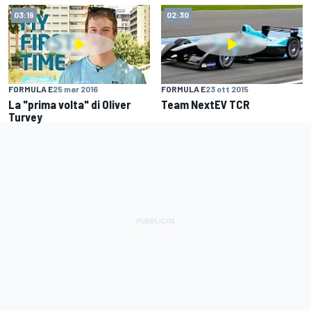
03:19
02:30
FORMULA E
25 mar 2016
FORMULA E
23 ott 2015
La "prima volta" di Oliver
Team NextEV TCR
Turvey