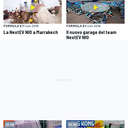
FORMULA E
17 nov 2016
FORMULA E
8 nov 2016
La NextEV NIO a Marrakech
Il nuovo garage del team
NextEV NIO
01:28
01:39