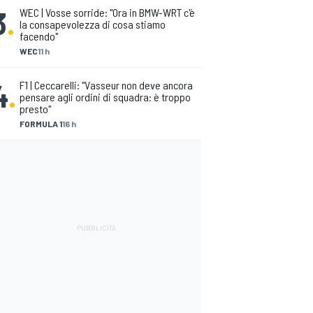
3
.
WEC | Vosse sorride: "Ora in BMW-WRT c'è
la consapevolezza di cosa stiamo
facendo"
WEC
11 h
4
.
F1 | Ceccarelli: "Vasseur non deve ancora
pensare agli ordini di squadra: è troppo
presto"
FORMULA 1
16 h