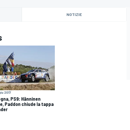
NOTIZIE
s
giu 2017
gna, PS9: Hänninen
e, Paddon chiude la tappa
ader