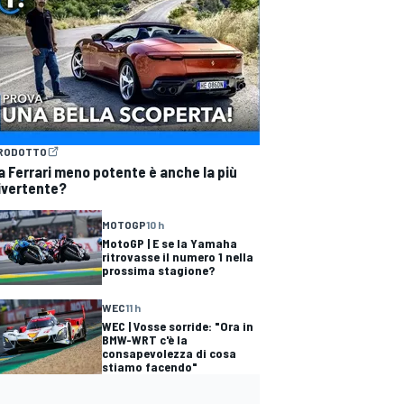
RODOTTO
a Ferrari meno potente è anche la più
ivertente?
MOTOGP
10 h
MotoGP | E se la Yamaha
ritrovasse il numero 1 nella
prossima stagione?
WEC
11 h
WEC | Vosse sorride: "Ora in
BMW-WRT c'è la
consapevolezza di cosa
stiamo facendo"