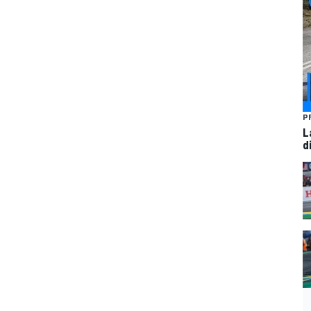
P
L
d