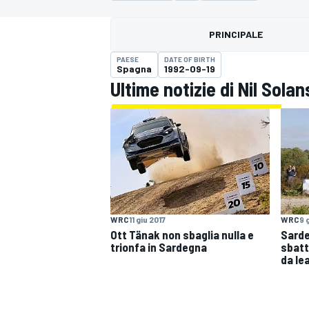
MOTOGP
WEC
PRINCIPALE
PAESE
DATE OF BIRTH
Spagna
1992-09-19
Ultime notizie di Nil Solan
WRC
WRC
11 giu 2017
WRC
9 
Ott Tänak non sbaglia nulla e
Sarde
trionfa in Sardegna
sbatt
da le