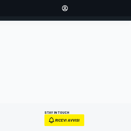
dei tuoi piloti preferiti
Fai sentire la tua voce
commentando l'articolo
ACCEDI
EDIZIONE
ITALIA
STAY IN TOUCH
RICEVI AVVISI