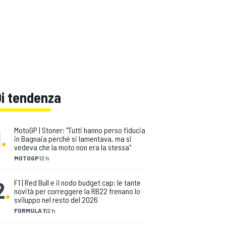
Di tendenza
1
.
MotoGP | Stoner: "Tutti hanno perso fiducia
in Bagnaia perché si lamentava, ma si
vedeva che la moto non era la stessa"
MOTOGP
12 h
2
.
F1 | Red Bull e il nodo budget cap: le tante
novità per correggere la RB22 frenano lo
sviluppo nel resto del 2026
FORMULA 1
12 h